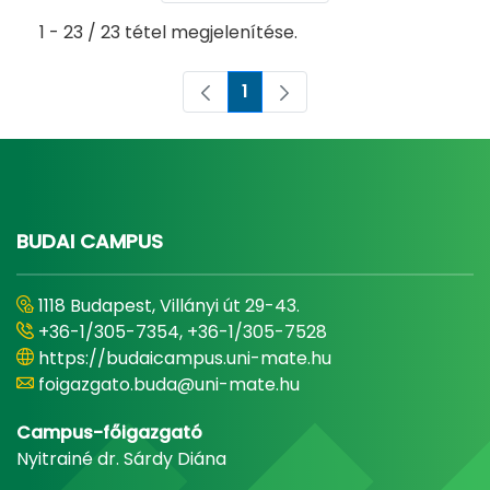
1 - 23 / 23 tétel megjelenítése.
1
Oldal
BUDAI CAMPUS
1118 Budapest, Villányi út 29-43.
+36-1/305-7354, +36-1/305-7528
https://budaicampus.uni-mate.hu
foigazgato.buda@uni-mate.hu
Campus-főigazgató
Nyitrainé dr. Sárdy Diána