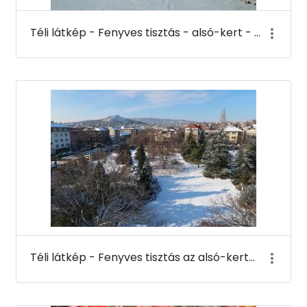
Téli látkép - Fenyves tisztás - alsó-kert - Budai Arborétum
Téli látkép - Fenyves tisztás az alsó-kertben a K-épület tetejéről - Budai Arborétum