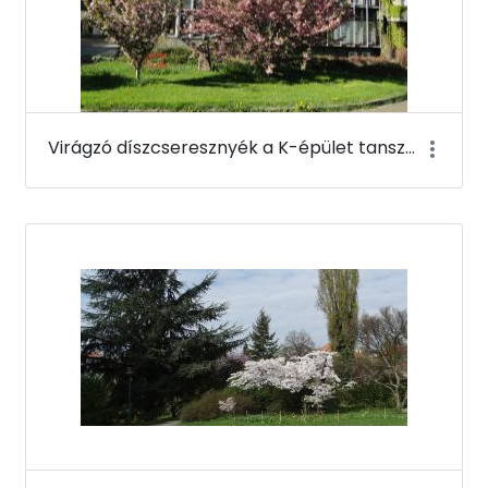
Virágzó díszcseresznyék a K-épület tanszéki szárnya mellett - Budai Arborétum