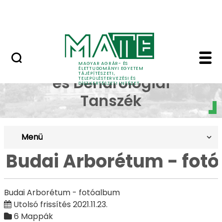
Pályázatok
Ugrás a fő tartalomhoz
English Page
Budai Arborétum - fotó
Dísznövénytermesztési
MAGYAR AGRÁR- ÉS
ÉLETTUDOMÁNYI EGYETEM
TÁJÉPÍTÉSZETI,
és Dendrológiai
TELEPÜLÉSTERVEZÉSI ÉS
DÍSZKERTÉSZETI INTÉZET
Tanszék
Menü
Budai Arborétum - fot
Budai Arborétum - fotóalbum
Utolsó frissítés 2021.11.23.
6 Mappák