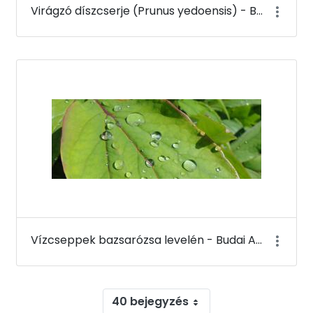
Virágzó díszcserje (Prunus yedoensis) - Budai Arborétum
Vízcseppek bazsarózsa levelén - Budai Arborétum
40 bejegyzés