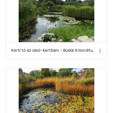
Kerti tó az alsó-kertben - Budai Arborétum