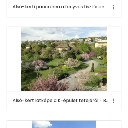
Alsó-kerti panoráma a fenyves tisztáson - Budai Arborétum
Alsó-kert látképe a K-épület tetejéről - Budai Arborétum