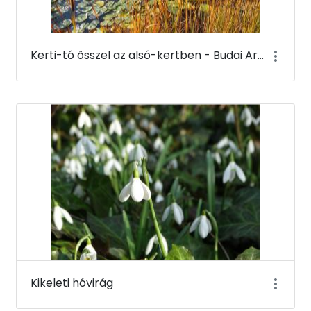
Kerti-tó ősszel az alsó-kertben - Budai Arborétum
Kikeleti hóvirág