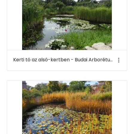
Kerti tó az alsó-kertben - Budai Arborétum