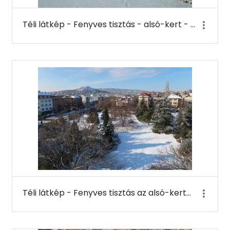
Téli látkép - Fenyves tisztás - alsó-kert - Budai Arborétum
Téli látkép - Fenyves tisztás az alsó-kertben a K-épület tetejéről - Budai Arborétum