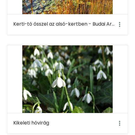
Kerti-tó ősszel az alsó-kertben - Budai Arborétum
Kikeleti hóvirág