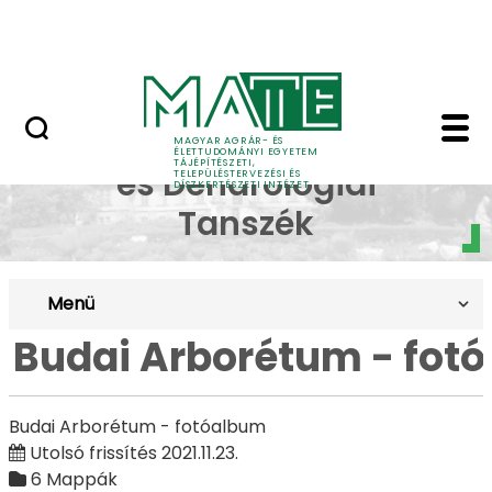
Pályázatok
Ugrás a fő tartalomhoz
English Page
Budai Arborétum - fotó
Dísznövénytermesztési
MAGYAR AGRÁR- ÉS
ÉLETTUDOMÁNYI EGYETEM
TÁJÉPÍTÉSZETI,
és Dendrológiai
TELEPÜLÉSTERVEZÉSI ÉS
DÍSZKERTÉSZETI INTÉZET
Tanszék
Menü
Budai Arborétum - fot
Budai Arborétum - fotóalbum
Utolsó frissítés 2021.11.23.
6 Mappák