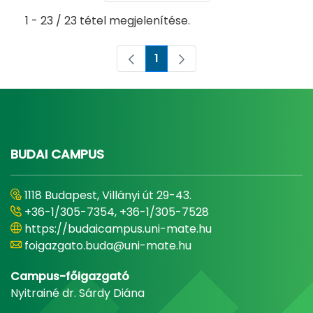
1 - 23 / 23 tétel megjelenítése.
1
Oldal
BUDAI CAMPUS
1118 Budapest, Villányi út 29-43.
+36-1/305-7354, +36-1/305-7528
https://budaicampus.uni-mate.hu
foigazgato.buda@uni-mate.hu
Campus-főigazgató
Nyitrainé dr. Sárdy Diána