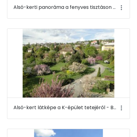
Alsó-kerti panoráma a fenyves tisztáson - Budai Arborétum
Alsó-kert látképe a K-épület tetejéről - Budai Arborétum