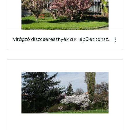
Virágzó díszcseresznyék a K-épület tanszéki szárnya mellett - Budai Arborétum