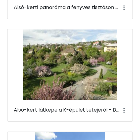
Alsó-kerti panoráma a fenyves tisztáson - Budai Arborétum
Alsó-kert látképe a K-épület tetejéről - Budai Arborétum