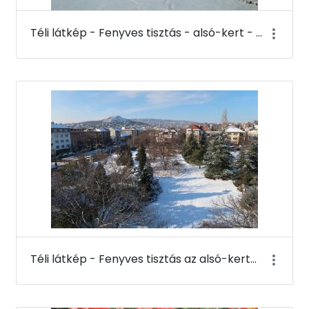
Téli látkép - Fenyves tisztás - alsó-kert - Budai Arborétum
Téli látkép - Fenyves tisztás az alsó-kertben a K-épület tetejéről - Budai Arborétum