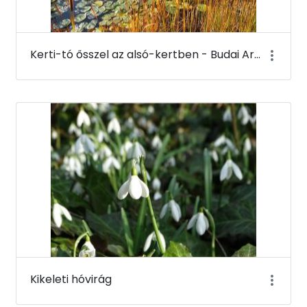
Kerti-tó ősszel az alsó-kertben - Budai Arborétum
Kikeleti hóvirág