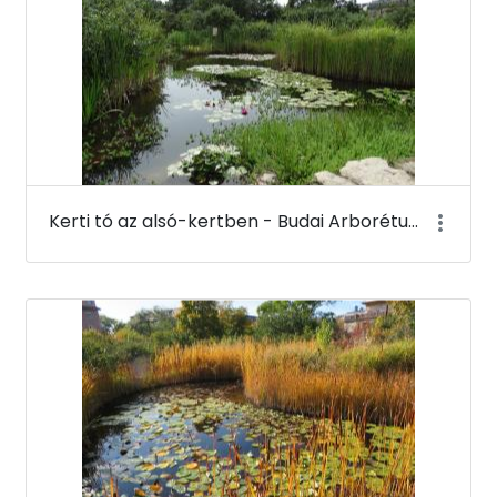
Kerti tó az alsó-kertben - Budai Arborétum