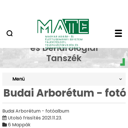
Pályázatok
Ugrás a fő tartalomhoz
English Page
Budai Arborétum - fotó
Dísznövénytermesztési
MAGYAR AGRÁR- ÉS
ÉLETTUDOMÁNYI EGYETEM
TÁJÉPÍTÉSZETI,
és Dendrológiai
TELEPÜLÉSTERVEZÉSI ÉS
DÍSZKERTÉSZETI INTÉZET
Tanszék
Menü
Budai Arborétum - fot
Budai Arborétum - fotóalbum
Utolsó frissítés 2021.11.23.
6 Mappák