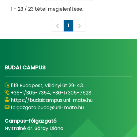
1 - 23 / 23 tétel megjelenítése.
1
Oldal
BUDAI CAMPUS
1118 Budapest, Villányi út 29-43.
+36-1/305-7354, +36-1/305-7528
https://budaicampus.uni-mate.hu
foigazgato.buda@uni-mate.hu
Campus-főigazgató
Nyitrainé dr. Sárdy Diána