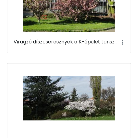
Virágzó díszcseresznyék a K-épület tanszéki szárnya mellett - Budai Arborétum