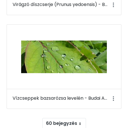
Virágzó díszcserje (Prunus yedoensis) - Budai Arborétum
Vízcseppek bazsarózsa levelén - Budai Arborétum
60 bejegyzés