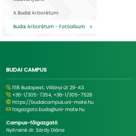
A Budai Arborétum
Budai Arborétum - Fotóalbum
BUDAI CAMPUS
1118 Budapest, Villányi út 29-43.
+36-1/305-7354, +36-1/305-7528
https://budaicampus.uni-mate.hu
foigazgato.buda@uni-mate.hu
Campus-főigazgató
Nyitrainé dr. Sárdy Diána