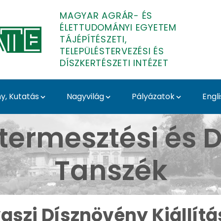
MAGYAR AGRÁR- ÉS
ÉLETTUDOMÁNYI EGYETEM
TÁJÉPÍTÉSZETI,
TELEPÜLÉSTERVEZÉSI ÉS
DÍSZKERTÉSZETI INTÉZET
, Kutatás
Nagyvilág
Pályázatok
Engl
llítás 2025 - Budai Ar
termesztési és D
Tanszék
aszi Dísznövény Kiállítá