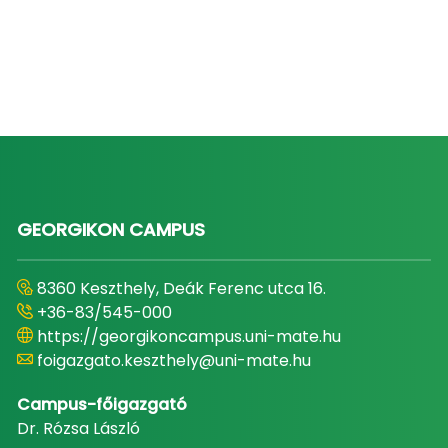
GEORGIKON CAMPUS
8360 Keszthely, Deák Ferenc utca 16.
+36-83/545-000
https://georgikoncampus.uni-mate.hu
foigazgato.keszthely@uni-mate.hu
Campus-főigazgató
Dr. Rózsa László