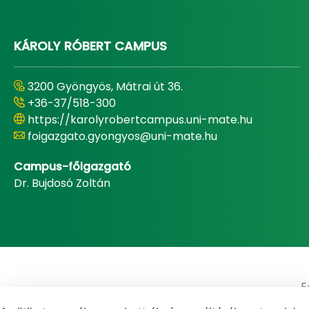
KÁROLY RÓBERT CAMPUS
3200 Gyöngyös, Mátrai út 36.
+36-37/518-300
https://karolyrobertcampus.uni-mate.hu
foigazgato.gyongyos@uni-mate.hu
Campus-főigazgató
Dr. Bujdosó Zoltán
E