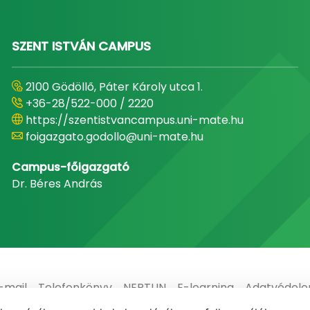
SZENT ISTVÁN CAMPUS
2100 Gödöllő, Páter Károly utca 1.
+36-28/522-000 / 2220
https://szentistvancampus.uni-mate.hu
foigazgato.godollo@uni-mate.hu
Campus-főigazgató
Dr. Béres András
-mail
Telefonkönyv
NEPTUN
E-learning
Adatvédel