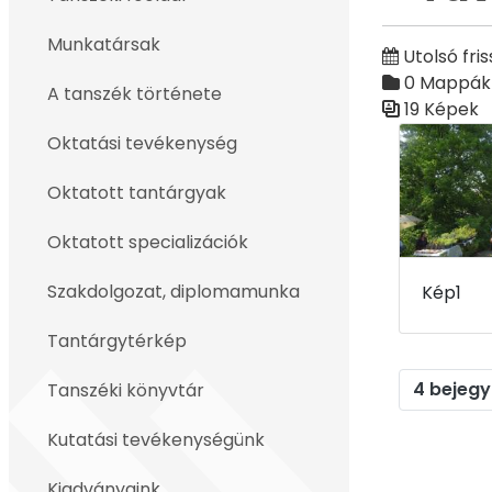
Vissza
Munkatársak
Utolsó fris
0 Mappák
A tanszék története
19 Képek
Médiatár
Oktatási tevékenység
Oktatott tantárgyak
Oktatott specializációk
Szakdolgozat, diplomamunka
Kép1
Tantárgytérkép
4 bejegy
Tanszéki könyvtár
Kutatási tevékenységünk
Kiadványaink