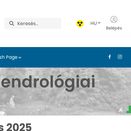
HU
Belépés
ish Page
borétum - Médiatár - T
endrológiai
s 2025