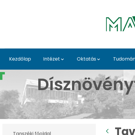
Ugrás a fő tartalomhoz
Kezdőlap
Intézet
Oktatás
Tudomány
Tavaszi Dísznövény Kiá
Dísznövény
Tav
Tanszéki főoldal