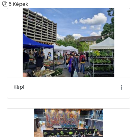
5 Képek
Médiatár
Kép1