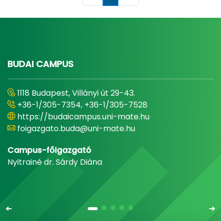
Oldal
BUDAI CAMPUS
1118 Budapest, Villányi út 29-43.
+36-1/305-7354, +36-1/305-7528
https://budaicampus.uni-mate.hu
foigazgato.buda@uni-mate.hu
Campus-főigazgató
Nyitrainé dr. Sárdy Diána