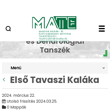
Pályázatok
Ugrás a fő tartalomhoz
English Page
Első Tavaszi Kaláka - 
Dísznövénytermesztési
MAGYAR AGRÁR- ÉS
ÉLETTUDOMÁNYI EGYETEM
TÁJÉPÍTÉSZETI,
és Dendrológiai
TELEPÜLÉSTERVEZÉSI ÉS
DÍSZKERTÉSZETI INTÉZET
Tanszék
Menü
Első Tavaszi Kaláka
Vissza
2024. március 22.
Utolsó frissítés 2024.03.25.
0 Mappák