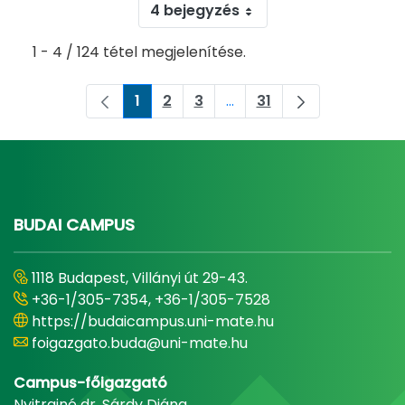
4 bejegyzés
1 - 4 / 124 tétel megjelenítése.
1
2
3
...
31
Oldal
Oldal
Oldal
Köztes oldalak Navigáljon
Oldal
BUDAI CAMPUS
1118 Budapest, Villányi út 29-43.
+36-1/305-7354, +36-1/305-7528
https://budaicampus.uni-mate.hu
foigazgato.buda@uni-mate.hu
Campus-főigazgató
Nyitrainé dr. Sárdy Diána