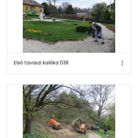
Első tavaszi kaláka 039