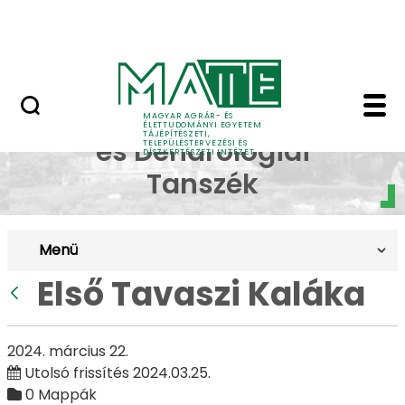
Pályázatok
Ugrás a fő tartalomhoz
English Page
Első Tavaszi Kaláka - 
Dísznövénytermesztési
MAGYAR AGRÁR- ÉS
ÉLETTUDOMÁNYI EGYETEM
TÁJÉPÍTÉSZETI,
és Dendrológiai
TELEPÜLÉSTERVEZÉSI ÉS
DÍSZKERTÉSZETI INTÉZET
Tanszék
Menü
Első Tavaszi Kaláka
Vissza
2024. március 22.
Utolsó frissítés 2024.03.25.
0 Mappák