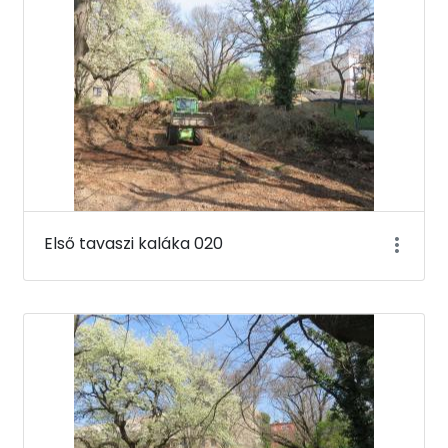
Első tavaszi kaláka 020