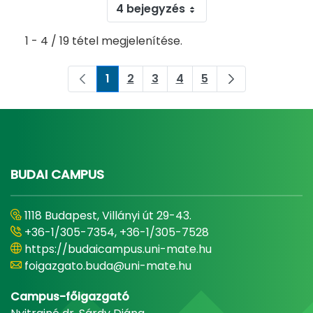
4 bejegyzés
1 - 4 / 19 tétel megjelenítése.
1
2
3
4
5
Oldal
Oldal
Oldal
Oldal
Oldal
BUDAI CAMPUS
1118 Budapest, Villányi út 29-43.
+36-1/305-7354, +36-1/305-7528
https://budaicampus.uni-mate.hu
foigazgato.buda@uni-mate.hu
Campus-főigazgató