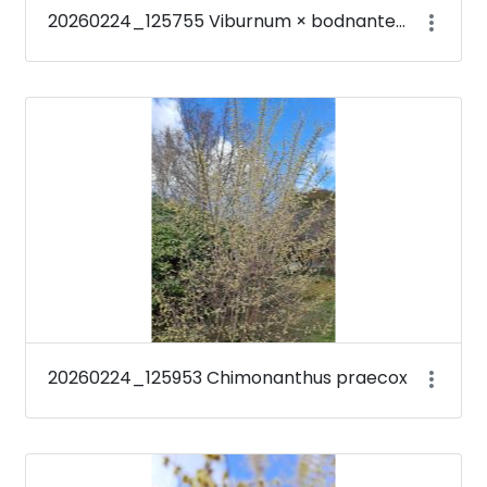
20260224_125755 Viburnum × bodnantense &#39;Deben&#39;
20260224_125953 Chimonanthus praecox