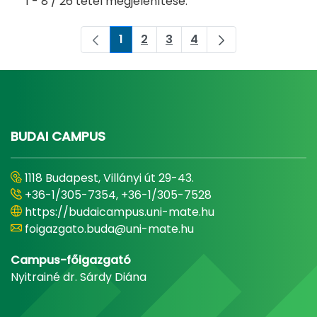
1 - 8 / 26 tétel megjelenítése.
1
2
3
4
Oldal
Oldal
Oldal
Oldal
BUDAI CAMPUS
1118 Budapest, Villányi út 29-43.
+36-1/305-7354, +36-1/305-7528
https://budaicampus.uni-mate.hu
foigazgato.buda@uni-mate.hu
Campus-főigazgató
Nyitrainé dr. Sárdy Diána