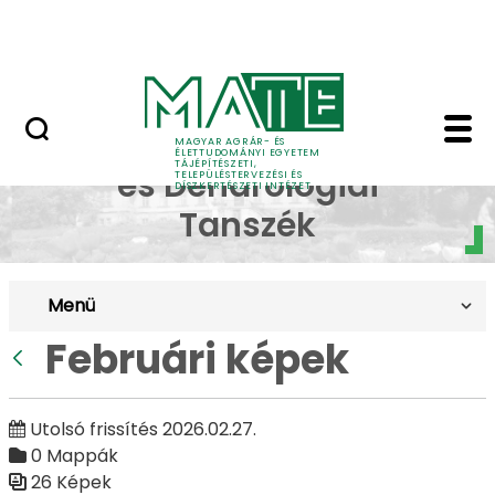
Pályázatok
Ugrás a fő tartalomhoz
English Page
Februári képek - Budai
Dísznövénytermesztési
MAGYAR AGRÁR- ÉS
ÉLETTUDOMÁNYI EGYETEM
TÁJÉPÍTÉSZETI,
és Dendrológiai
TELEPÜLÉSTERVEZÉSI ÉS
DÍSZKERTÉSZETI INTÉZET
Tanszék
Menü
Februári képek
Vissza
Utolsó frissítés 2026.02.27.
0 Mappák
26 Képek