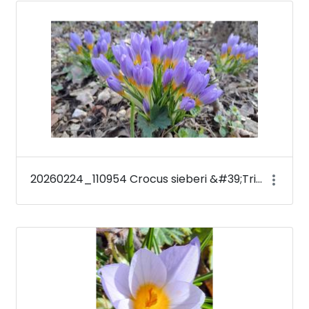
Médiatár
20260224_110954 Crocus sieberi &#39;Tricolor&#39;