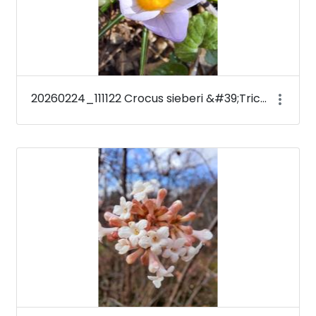
20260224_111122 Crocus sieberi &#39;Tricolor&#39;