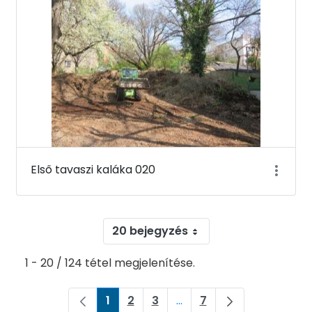
Első tavaszi kaláka 020
20 bejegyzés
1 - 20 / 124 tétel megjelenítése.
1
2
3
...
7
Oldal
Oldal
Oldal
Köztes oldalak Navigáljon
Oldal