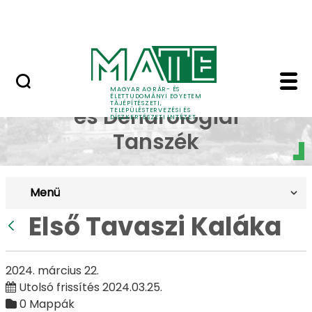
Pályázatok
Ugrás a fő tartalomhoz
English Page
Első Tavaszi Kaláka - 
Dísznövénytermesztési
MAGYAR AGRÁR- ÉS
ÉLETTUDOMÁNYI EGYETEM
TÁJÉPÍTÉSZETI,
és Dendrológiai
TELEPÜLÉSTERVEZÉSI ÉS
DÍSZKERTÉSZETI INTÉZET
Tanszék
Menü
Első Tavaszi Kaláka
Vissza
2024. március 22.
Utolsó frissítés 2024.03.25.
0 Mappák