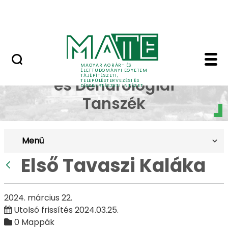
Pályázatok
Ugrás a fő tartalomhoz
English Page
Első Tavaszi Kaláka - 
Dísznövénytermesztési
MAGYAR AGRÁR- ÉS
ÉLETTUDOMÁNYI EGYETEM
TÁJÉPÍTÉSZETI,
és Dendrológiai
TELEPÜLÉSTERVEZÉSI ÉS
DÍSZKERTÉSZETI INTÉZET
Tanszék
Menü
Első Tavaszi Kaláka
Vissza
2024. március 22.
Utolsó frissítés 2024.03.25.
0 Mappák