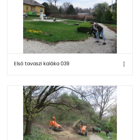
Első tavaszi kaláka 039