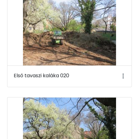
Első tavaszi kaláka 020