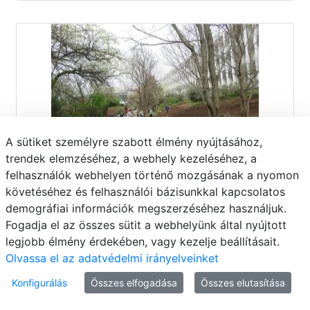
A sütiket személyre szabott élmény nyújtásához,
trendek elemzéséhez, a webhely kezeléséhez, a
felhasználók webhelyen történő mozgásának a nyomon
követéséhez és felhasználói bázisunkkal kapcsolatos
Első tavaszi kaláka 042
demográfiai információk megszerzéséhez használjuk.
Fogadja el az összes sütit a webhelyünk által nyújtott
legjobb élmény érdekében, vagy kezelje beállításait.
Olvassa el az adatvédelmi irányelveinket
Konfigurálás
Összes elfogadása
Összes elutasítása