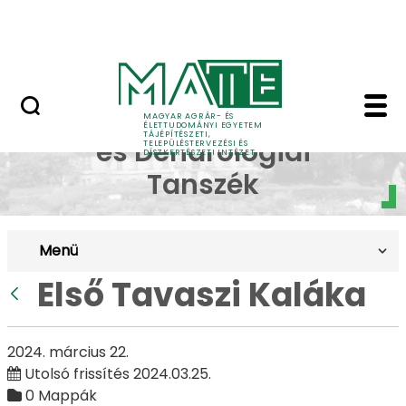
Pályázatok
Ugrás a fő tartalomhoz
English Page
Első Tavaszi Kaláka - 
Dísznövénytermesztési
MAGYAR AGRÁR- ÉS
ÉLETTUDOMÁNYI EGYETEM
TÁJÉPÍTÉSZETI,
és Dendrológiai
TELEPÜLÉSTERVEZÉSI ÉS
DÍSZKERTÉSZETI INTÉZET
Tanszék
Menü
Első Tavaszi Kaláka
Vissza
2024. március 22.
Utolsó frissítés 2024.03.25.
0 Mappák