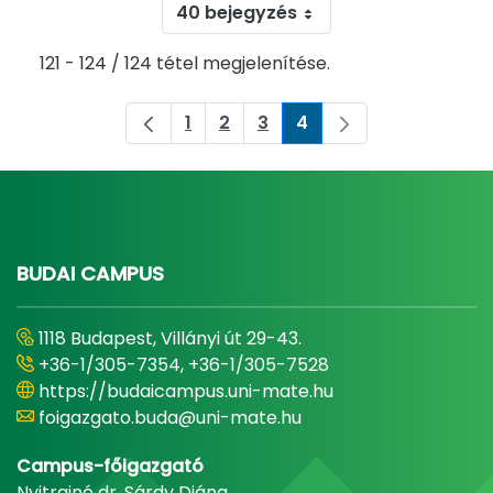
40 bejegyzés
121 - 124 / 124 tétel megjelenítése.
1
2
3
4
Oldal
Oldal
Oldal
Oldal
BUDAI CAMPUS
1118 Budapest, Villányi út 29-43.
+36-1/305-7354, +36-1/305-7528
https://budaicampus.uni-mate.hu
foigazgato.buda@uni-mate.hu
Campus-főigazgató
Nyitrainé dr. Sárdy Diána