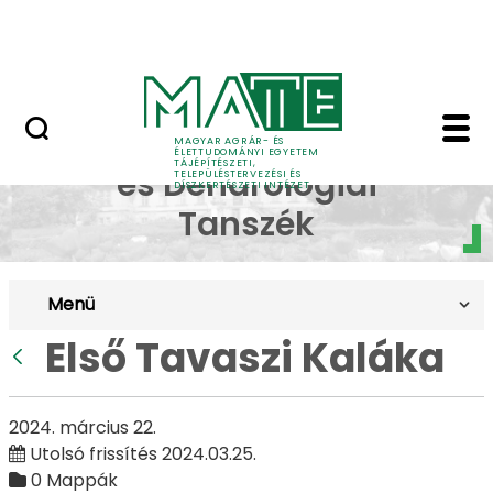
Pályázatok
Ugrás a fő tartalomhoz
English Page
Első Tavaszi Kaláka - 
Dísznövénytermesztési
MAGYAR AGRÁR- ÉS
ÉLETTUDOMÁNYI EGYETEM
TÁJÉPÍTÉSZETI,
és Dendrológiai
TELEPÜLÉSTERVEZÉSI ÉS
DÍSZKERTÉSZETI INTÉZET
Tanszék
Menü
Első Tavaszi Kaláka
Vissza
2024. március 22.
Utolsó frissítés 2024.03.25.
0 Mappák