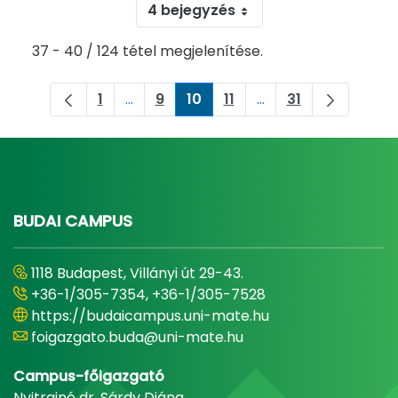
4 bejegyzés
37 - 40 / 124 tétel megjelenítése.
1
...
9
10
11
...
31
Oldal
Köztes oldalak Navigáljon a TAB billent
Oldal
Oldal
Oldal
Köztes oldalak Navig
Oldal
BUDAI CAMPUS
1118 Budapest, Villányi út 29-43.
+36-1/305-7354, +36-1/305-7528
https://budaicampus.uni-mate.hu
foigazgato.buda@uni-mate.hu
Campus-főigazgató
Nyitrainé dr. Sárdy Diána