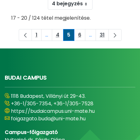
4 bejegyzés
17 - 20 / 124 tétel megjelenítése.
1
...
4
5
6
...
31
Oldal
Köztes oldalak Navigáljon a TAB billent
Oldal
Oldal
Oldal
Köztes oldalak Navig
Oldal
BUDAI CAMPUS
1118 Budapest, Villányi út 29-43.
+36-1/305-7354, +36-1/305-7528
https://budaicampus.uni-mate.hu
foigazgato.buda@uni-mate.hu
Campus-főigazgató
Nyitrainé dr. Sárdy Diána