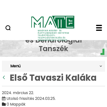
Pályázatok
Ugrás a fő tartalomhoz
English Page
Első Tavaszi Kaláka - 
Dísznövénytermesztési
MAGYAR AGRÁR- ÉS
ÉLETTUDOMÁNYI EGYETEM
TÁJÉPÍTÉSZETI,
és Dendrológiai
TELEPÜLÉSTERVEZÉSI ÉS
DÍSZKERTÉSZETI INTÉZET
Tanszék
Menü
Első Tavaszi Kaláka
Vissza
2024. március 22.
Utolsó frissítés 2024.03.25.
0 Mappák