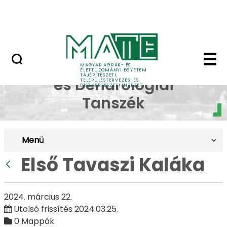
Pályázatok
Ugrás a fő tartalomhoz
English Page
Első Tavaszi Kaláka - 
Dísznövénytermesztési
MAGYAR AGRÁR- ÉS
ÉLETTUDOMÁNYI EGYETEM
TÁJÉPÍTÉSZETI,
és Dendrológiai
TELEPÜLÉSTERVEZÉSI ÉS
DÍSZKERTÉSZETI INTÉZET
Tanszék
Menü
Első Tavaszi Kaláka
Vissza
2024. március 22.
Utolsó frissítés 2024.03.25.
0 Mappák