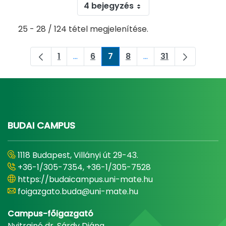
4 bejegyzés
25 - 28 / 124 tétel megjelenítése.
1
...
6
7
8
...
31
Oldal
Köztes oldalak Navigáljon a TAB billent
Oldal
Oldal
Oldal
Köztes oldalak Navigá
Oldal
BUDAI CAMPUS
1118 Budapest, Villányi út 29-43.
+36-1/305-7354, +36-1/305-7528
https://budaicampus.uni-mate.hu
foigazgato.buda@uni-mate.hu
Campus-főigazgató
Nyitrainé dr. Sárdy Diána