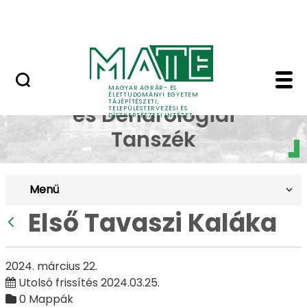
Pályázatok
Ugrás a fő tartalomhoz
English Page
Első Tavaszi Kaláka - 
Dísznövénytermesztési
MAGYAR AGRÁR- ÉS
ÉLETTUDOMÁNYI EGYETEM
TÁJÉPÍTÉSZETI,
és Dendrológiai
TELEPÜLÉSTERVEZÉSI ÉS
DÍSZKERTÉSZETI INTÉZET
Tanszék
Menü
Első Tavaszi Kaláka
Vissza
2024. március 22.
Utolsó frissítés 2024.03.25.
0 Mappák