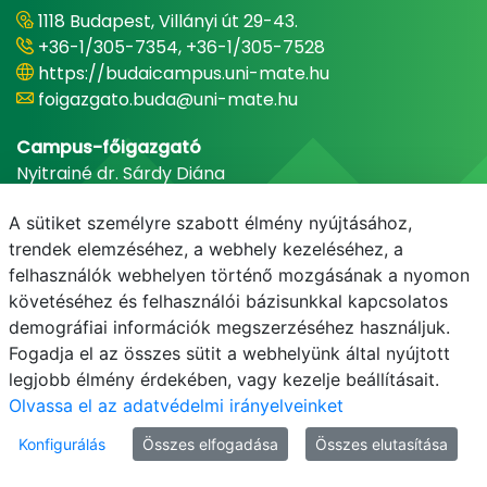
1118 Budapest, Villányi út 29-43.
+36-1/305-7354, +36-1/305-7528
https://budaicampus.uni-mate.hu
foigazgato.buda@uni-mate.hu
Campus-főigazgató
Nyitrainé dr. Sárdy Diána
A sütiket személyre szabott élmény nyújtásához,
trendek elemzéséhez, a webhely kezeléséhez, a
felhasználók webhelyen történő mozgásának a nyomon
követéséhez és felhasználói bázisunkkal kapcsolatos
demográfiai információk megszerzéséhez használjuk.
Fogadja el az összes sütit a webhelyünk által nyújtott
legjobb élmény érdekében, vagy kezelje beállításait.
E-mail
Telefonkönyv
NEPTUN
E-learning
Olvassa el az adatvédelmi irányelveinket
Konfigurálás
Összes elfogadása
Összes elutasítása
Adatvédelem