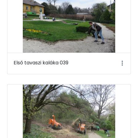
Első tavaszi kaláka 039