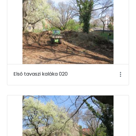
Első tavaszi kaláka 020