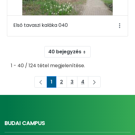
Első tavaszi kaláka 040
40 bejegyzés
1 - 40 / 124 tétel megjelenítése.
1
2
3
4
Oldal
Oldal
Oldal
Oldal
BUDAI CAMPUS