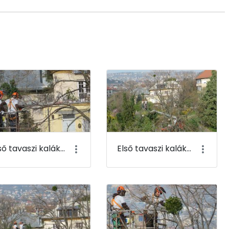
Első tavaszi kaláka 003
Első tavaszi kaláka 004