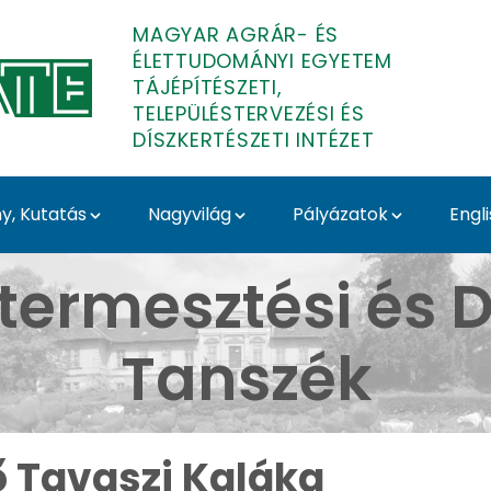
MAGYAR AGRÁR- ÉS
ÉLETTUDOMÁNYI EGYETEM
TÁJÉPÍTÉSZETI,
TELEPÜLÉSTERVEZÉSI ÉS
DÍSZKERTÉSZETI INTÉZET
, Kutatás
Nagyvilág
Pályázatok
Engl
Budai Arborétum - Médi
termesztési és D
Tanszék
ő Tavaszi Kaláka