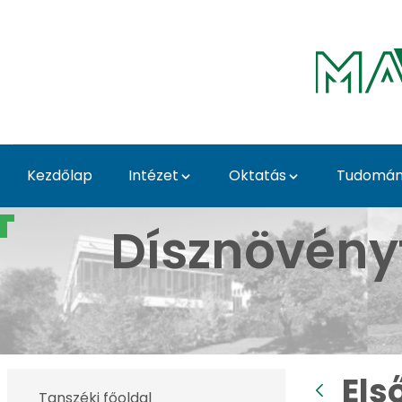
Ugrás a fő tartalomhoz
Kezdőlap
Intézet
Oktatás
Tudomány
Első Tavaszi Kaláka - 
Dísznövény
Els
Tanszéki főoldal