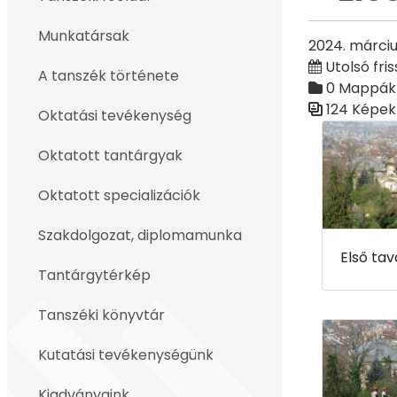
Vissza
Munkatársak
2024. márciu
Utolsó fris
A tanszék története
0 Mappák
124 Képek
Oktatási tevékenység
Médiatár
Oktatott tantárgyak
Oktatott specializációk
Szakdolgozat, diplomamunka
Tantárgytérkép
Tanszéki könyvtár
Kutatási tevékenységünk
Kiadványaink