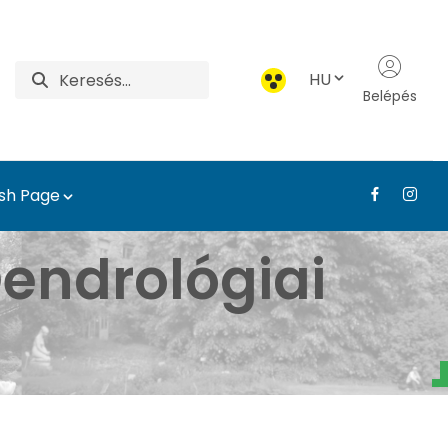
HU
Belépés
ish Page
atár - Tájépítészeti, T
endrológiai