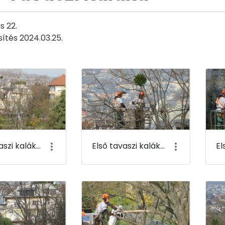
s 22.
sítés 2024.03.25.
Első tavaszi kaláka 001
Első tavaszi kaláka 002