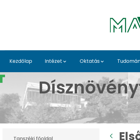
Ugrás a fő tartalomhoz
Kezdőlap
Intézet
Oktatás
Tudomány
Első Tavaszi Kaláka - 
Dísznövény
Els
Tanszéki főoldal