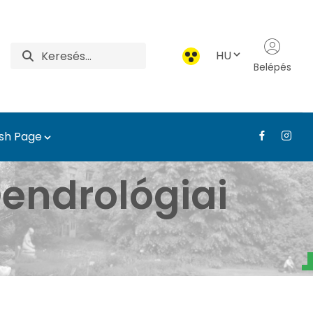
HU
Belépés
ish Page
atár - Tájépítészeti, T
endrológiai