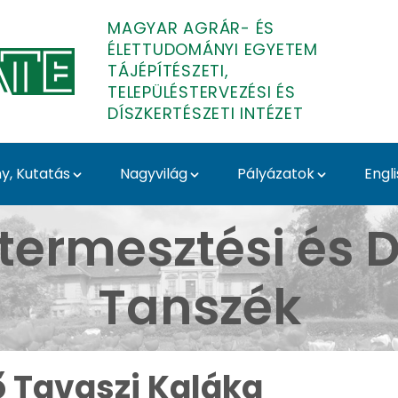
MAGYAR AGRÁR- ÉS
ÉLETTUDOMÁNYI EGYETEM
TÁJÉPÍTÉSZETI,
TELEPÜLÉSTERVEZÉSI ÉS
DÍSZKERTÉSZETI INTÉZET
, Kutatás
Nagyvilág
Pályázatok
Engl
Budai Arborétum - Médi
termesztési és D
Tanszék
ő Tavaszi Kaláka