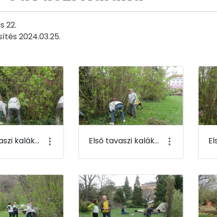
s 22.
sítés 2024.03.25.
Első tavaszi kaláka 061
Első tavaszi kaláka 062