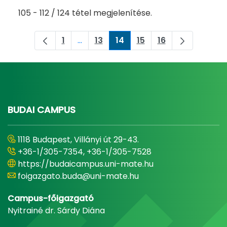
105 - 112 / 124 tétel megjelenítése.
1
...
13
14
15
16
Oldal
Köztes oldalak Navigáljon a TAB billen
Oldal
Oldal
Oldal
Oldal
BUDAI CAMPUS
1118 Budapest, Villányi út 29-43.
+36-1/305-7354, +36-1/305-7528
https://budaicampus.uni-mate.hu
foigazgato.buda@uni-mate.hu
Campus-főigazgató
Nyitrainé dr. Sárdy Diána