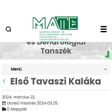
Pályázatok
Ugrás a fő tartalomhoz
English Page
Első Tavaszi Kaláka - 
Dísznövénytermesztési
MAGYAR AGRÁR- ÉS
ÉLETTUDOMÁNYI EGYETEM
TÁJÉPÍTÉSZETI,
és Dendrológiai
TELEPÜLÉSTERVEZÉSI ÉS
DÍSZKERTÉSZETI INTÉZET
Tanszék
Menü
Első Tavaszi Kaláka
Vissza
2024. március 22.
Utolsó frissítés 2024.03.25.
0 Mappák