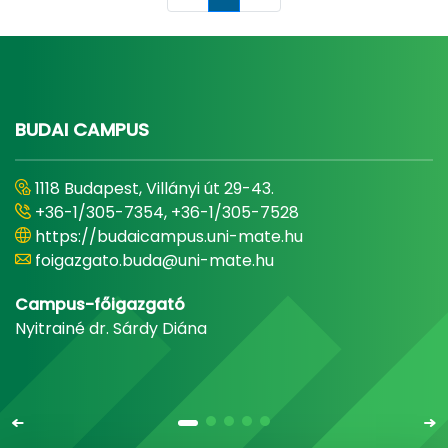
Oldal
BUDAI CAMPUS
1118 Budapest, Villányi út 29-43.
+36-1/305-7354, +36-1/305-7528
https://budaicampus.uni-mate.hu
foigazgato.buda@uni-mate.hu
Campus-főigazgató
Nyitrainé dr. Sárdy Diána