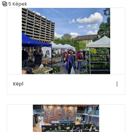
5 Képek
Médiatár
Kép1