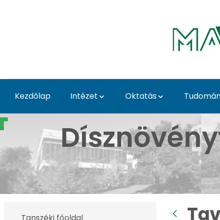
Ugrás a fő tartalomhoz
Kezdőlap
Intézet
Oktatás
Tudomány
Tavaszi Dísznövény Kiá
Dísznövény
Tav
Tanszéki főoldal