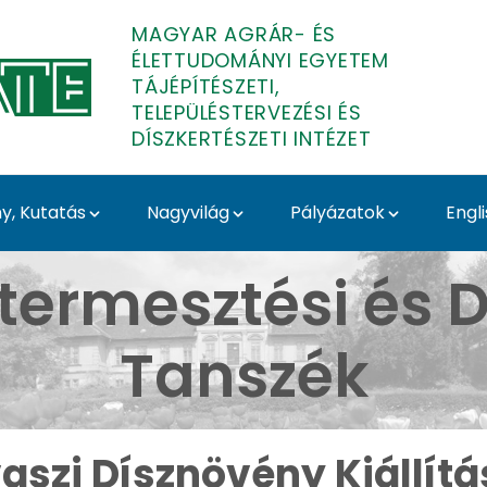
MAGYAR AGRÁR- ÉS
ÉLETTUDOMÁNYI EGYETEM
TÁJÉPÍTÉSZETI,
TELEPÜLÉSTERVEZÉSI ÉS
DÍSZKERTÉSZETI INTÉZET
, Kutatás
Nagyvilág
Pályázatok
Engl
llítás 2024 - Budai Ar
termesztési és D
Tanszék
aszi Dísznövény Kiállítá