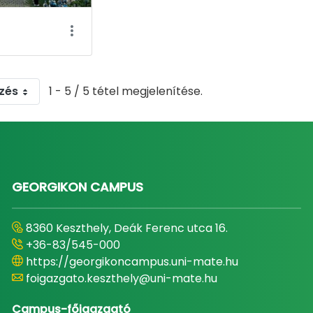
zés
1 - 5 / 5 tétel megjelenítése.
GEORGIKON CAMPUS
8360 Keszthely, Deák Ferenc utca 16.
+36-83/545-000
https://georgikoncampus.uni-mate.hu
foigazgato.keszthely@uni-mate.hu
Campus-főigazgató