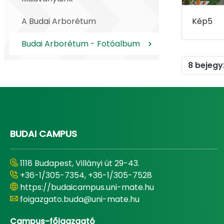
A Budai Arborétum
Kép5
Budai Arborétum - Fotóalbum
8 bejegy
BUDAI CAMPUS
1118 Budapest, Villányi út 29-43.
+36-1/305-7354, +36-1/305-7528
https://budaicampus.uni-mate.hu
foigazgato.buda@uni-mate.hu
Campus-főigazgató