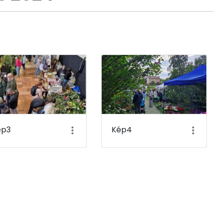
ép3
Kép4