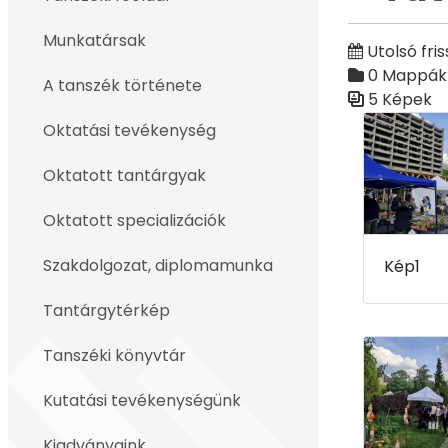
Vissza
Munkatársak
Utolsó fris
0 Mappák
A tanszék története
5 Képek
Médiatár
Oktatási tevékenység
Oktatott tantárgyak
Oktatott specializációk
Szakdolgozat, diplomamunka
Kép1
Tantárgytérkép
Tanszéki könyvtár
Kutatási tevékenységünk
Kiadványaink