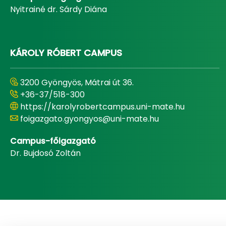
Nyitrainé dr. Sárdy Diána
KÁROLY RÓBERT CAMPUS
3200 Gyöngyös, Mátrai út 36.
+36-37/518-300
https://karolyrobertcampus.uni-mate.hu
foigazgato.gyongyos@uni-mate.hu
Campus-főigazgató
Dr. Bujdosó Zoltán