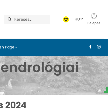
HU
Belépés
ish Page
borétum - Médiatár - T
endrológiai
s 2024