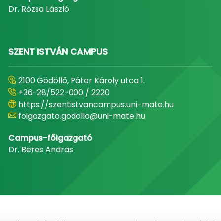
Dr. Rózsa László
SZENT ISTVÁN CAMPUS
2100 Gödöllő, Páter Károly utca 1.
+36-28/522-000 / 2220
https://szentistvancampus.uni-mate.hu
foigazgato.godollo@uni-mate.hu
Campus-főigazgató
Dr. Béres András