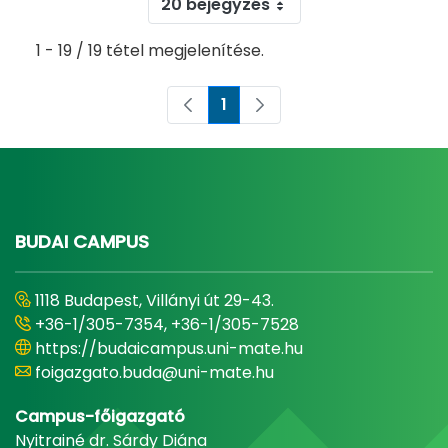
20 bejegyzés
1 - 19 / 19 tétel megjelenítése.
1
Oldal
BUDAI CAMPUS
1118 Budapest, Villányi út 29-43.
+36-1/305-7354, +36-1/305-7528
https://budaicampus.uni-mate.hu
foigazgato.buda@uni-mate.hu
Campus-főigazgató
Nyitrainé dr. Sárdy Diána