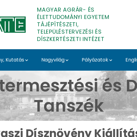
MAGYAR AGRÁR- ÉS
ÉLETTUDOMÁNYI EGYETEM
TÁJÉPÍTÉSZETI,
TELEPÜLÉSTERVEZÉSI ÉS
DÍSZKERTÉSZETI INTÉZET
, Kutatás
Nagyvilág
Pályázatok
Engl
llítás 2025 - Budai Ar
termesztési és D
Tanszék
aszi Dísznövény Kiállítá