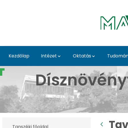
Ugrás a fő tartalomhoz
Kezdőlap
Intézet
Oktatás
Tudomány
Tavaszi Dísznövény Kiá
Dísznövény
Tav
Tanszéki főoldal