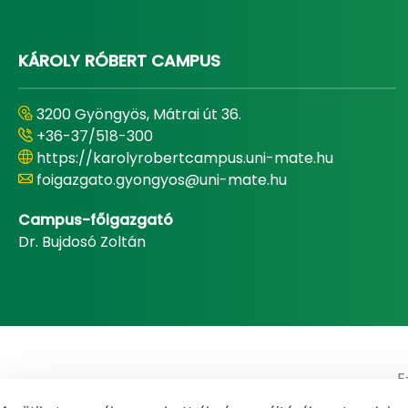
KÁROLY RÓBERT CAMPUS
3200 Gyöngyös, Mátrai út 36.
+36-37/518-300
https://karolyrobertcampus.uni-mate.hu
foigazgato.gyongyos@uni-mate.hu
Campus-főigazgató
Dr. Bujdosó Zoltán
E