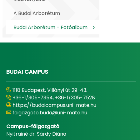
A Budai Arborétum
Budai Arborétum - Fotóalbum
BUDAI CAMPUS
1118 Budapest, Villányi út 29-43.
+36-1/305-7354, +36-1/305-7528
https://budaicampus.uni-mate.hu
foigazgato.buda@uni-mate.hu
Campus-főigazgató
Nyitrainé dr. Sárdy Diána