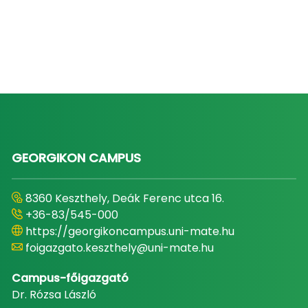
GEORGIKON CAMPUS
8360 Keszthely, Deák Ferenc utca 16.
+36-83/545-000
https://georgikoncampus.uni-mate.hu
foigazgato.keszthely@uni-mate.hu
Campus-főigazgató
Dr. Rózsa László