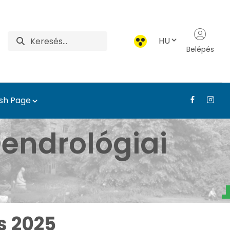
HU
Belépés
ish Page
borétum - Médiatár - T
endrológiai
s 2025