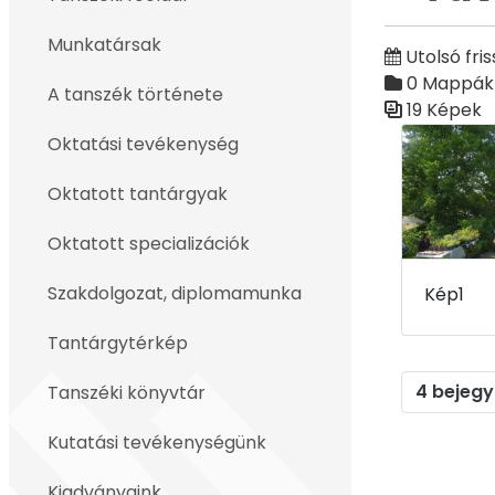
Vissza
Munkatársak
Utolsó fris
0 Mappák
A tanszék története
19 Képek
Médiatár
Oktatási tevékenység
Oktatott tantárgyak
Oktatott specializációk
Szakdolgozat, diplomamunka
Kép1
Tantárgytérkép
4 bejegy
Tanszéki könyvtár
Kutatási tevékenységünk
Kiadványaink