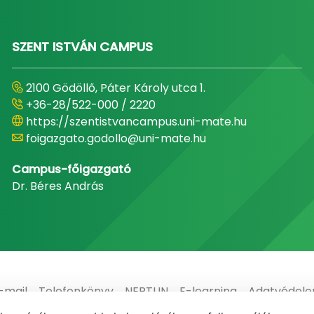
SZENT ISTVÁN CAMPUS
2100 Gödöllő, Páter Károly utca 1.
+36-28/522-000 / 2220
https://szentistvancampus.uni-mate.hu
foigazgato.godollo@uni-mate.hu
Campus-főigazgató
Dr. Béres András
-mail
Telefonkönyv
NEPTUN
E-learning
Adatvédel