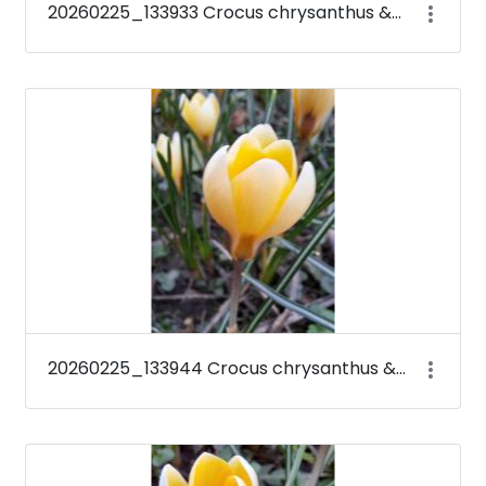
20260225_133933 Crocus chrysanthus &#39;Romance&#39;
20260225_133944 Crocus chrysanthus &#39;Romance&#39;