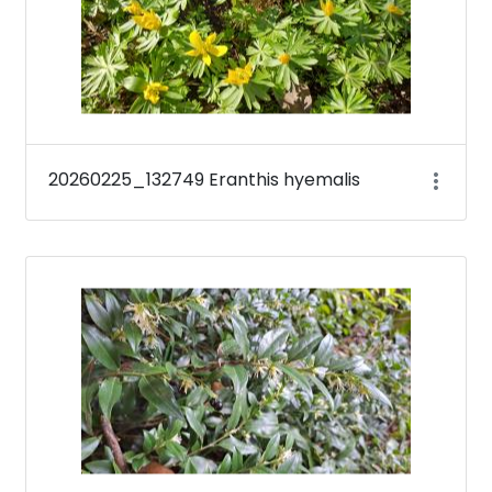
20260225_132749 Eranthis hyemalis