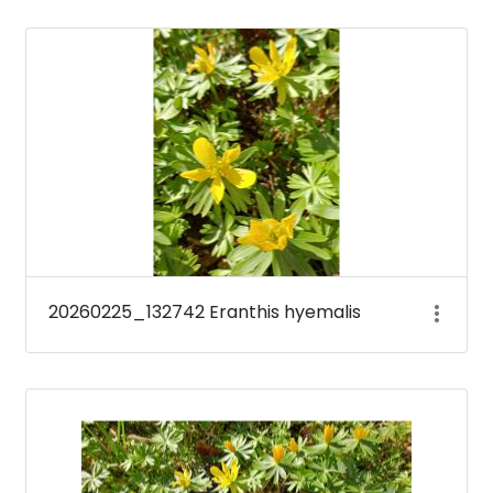
20260225_132742 Eranthis hyemalis