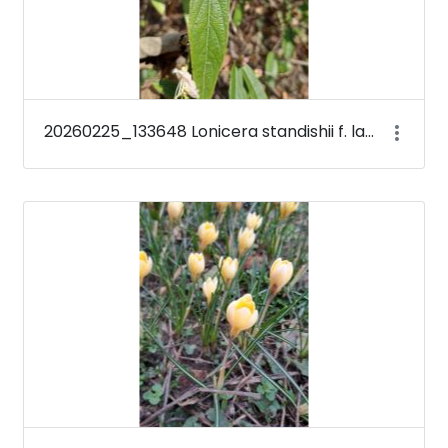
20260225_133648 Lonicera standishii f. lancifolia