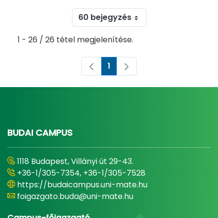
60 bejegyzés
1 - 26 / 26 tétel megjelenítése.
1
Oldal
BUDAI CAMPUS
1118 Budapest, Villányi út 29-43.
+36-1/305-7354, +36-1/305-7528
https://budaicampus.uni-mate.hu
foigazgato.buda@uni-mate.hu
Campus-főigazgató