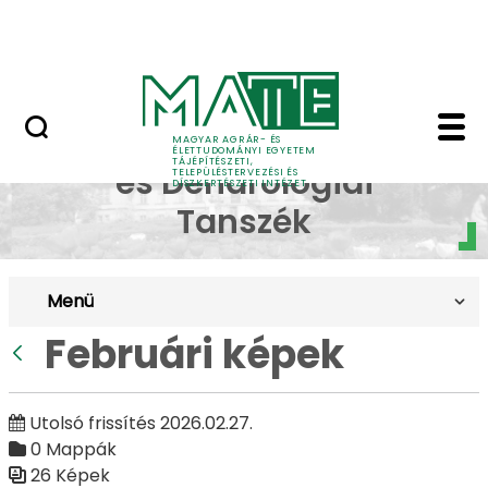
Pályázatok
Ugrás a fő tartalomhoz
English Page
Februári képek - Budai
Dísznövénytermesztési
MAGYAR AGRÁR- ÉS
ÉLETTUDOMÁNYI EGYETEM
TÁJÉPÍTÉSZETI,
és Dendrológiai
TELEPÜLÉSTERVEZÉSI ÉS
DÍSZKERTÉSZETI INTÉZET
Tanszék
Menü
Februári képek
Vissza
Utolsó frissítés 2026.02.27.
0 Mappák
26 Képek