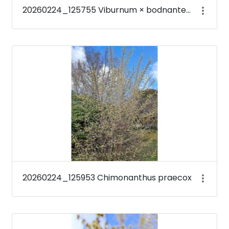
20260224_125755 Viburnum × bodnantense &#39;Deben&#39;
20260224_125953 Chimonanthus praecox