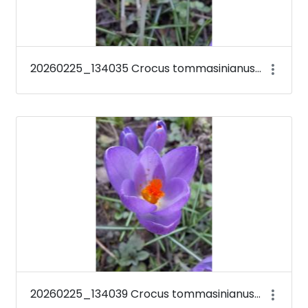
20260225_134035 Crocus tommasinianus &#39;Barr&#39;s Purple&#39;
20260225_134039 Crocus tommasinianus &#39;Barr&#39;s Purple&#39;