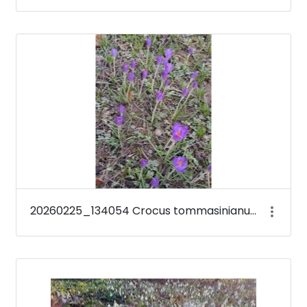
20260225_134054 Crocus tommasinianus &#39;Barr&#39;s Purple&#39;