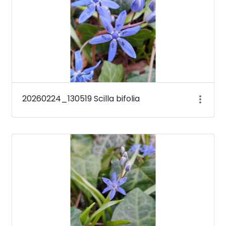
20260224_130519 Scilla bifolia