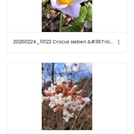
20260224_111122 Crocus sieberi &#39;Tricolor&#39;