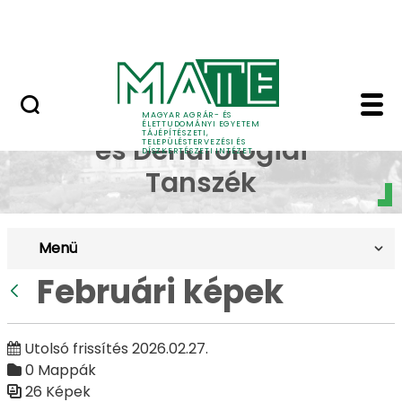
Pályázatok
Ugrás a fő tartalomhoz
English Page
Februári képek - Budai
Dísznövénytermesztési
MAGYAR AGRÁR- ÉS
ÉLETTUDOMÁNYI EGYETEM
TÁJÉPÍTÉSZETI,
és Dendrológiai
TELEPÜLÉSTERVEZÉSI ÉS
DÍSZKERTÉSZETI INTÉZET
Tanszék
Menü
Februári képek
Vissza
Utolsó frissítés 2026.02.27.
0 Mappák
26 Képek