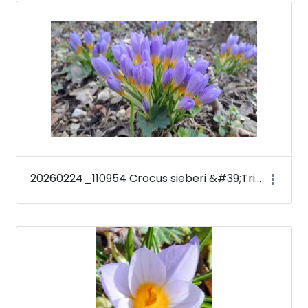
Médiatár
20260224_110954 Crocus sieberi &#39;Tricolor&#39;