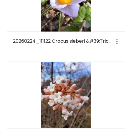
20260224_111122 Crocus sieberi &#39;Tricolor&#39;