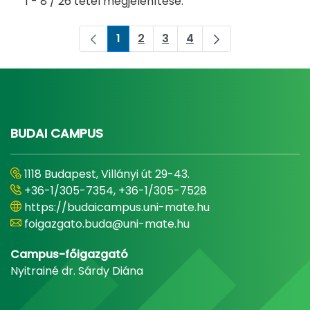
1 - 8 / 26 tétel megjelenítése.
1
2
3
4
Oldal
Oldal
Oldal
Oldal
BUDAI CAMPUS
1118 Budapest, Villányi út 29-43.
+36-1/305-7354, +36-1/305-7528
https://budaicampus.uni-mate.hu
foigazgato.buda@uni-mate.hu
Campus-főigazgató
Nyitrainé dr. Sárdy Diána