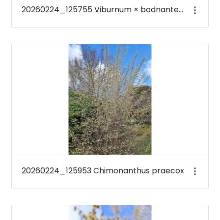
20260224_125755 Viburnum × bodnantense &#39;Deben&#39;
20260224_125953 Chimonanthus praecox