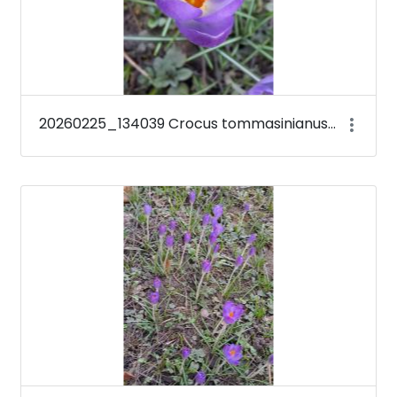
20260225_134039 Crocus tommasinianus &#39;Barr&#39;s Purple&#39;