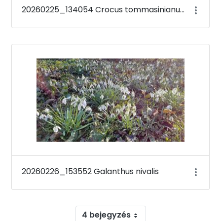
20260225_134054 Crocus tommasinianus &#39;Barr&#39;s Purple&#39;
20260226_153552 Galanthus nivalis
4 bejegyzés