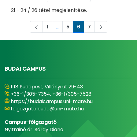
21 - 24 / 26 tétel megjelenítése.
1
...
5
6
7
Oldal
Köztes oldalak Navigáljon a TAB bi
Oldal
Oldal
Oldal
BUDAI CAMPUS
1118 Budapest, Villányi út 29-43.
+36-1/305-7354, +36-1/305-7528
https://budaicampus.uni-mate.hu
foigazgato.buda@uni-mate.hu
Campus-főigazgató
Nyitrainé dr. Sárdy Diána