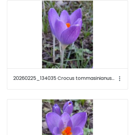
Médiatár
20260225_134035 Crocus tommasinianus &#39;Barr&#39;s Purple&#39;