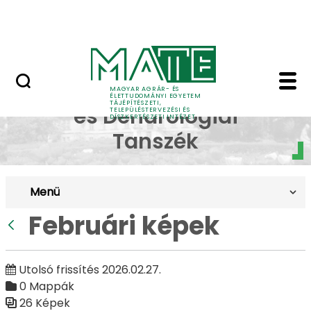
Pályázatok
Ugrás a fő tartalomhoz
English Page
Februári képek - Budai
Dísznövénytermesztési
MAGYAR AGRÁR- ÉS
ÉLETTUDOMÁNYI EGYETEM
TÁJÉPÍTÉSZETI,
és Dendrológiai
TELEPÜLÉSTERVEZÉSI ÉS
DÍSZKERTÉSZETI INTÉZET
Tanszék
Menü
Februári képek
Vissza
Utolsó frissítés 2026.02.27.
0 Mappák
26 Képek