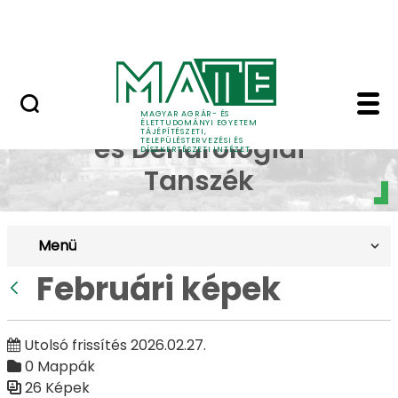
Pályázatok
Ugrás a fő tartalomhoz
English Page
Februári képek - Budai
Dísznövénytermesztési
MAGYAR AGRÁR- ÉS
ÉLETTUDOMÁNYI EGYETEM
TÁJÉPÍTÉSZETI,
és Dendrológiai
TELEPÜLÉSTERVEZÉSI ÉS
DÍSZKERTÉSZETI INTÉZET
Tanszék
Menü
Februári képek
Vissza
Utolsó frissítés 2026.02.27.
0 Mappák
26 Képek