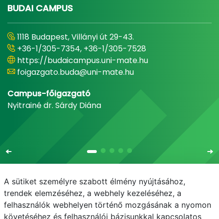
BUDAI CAMPUS
1118 Budapest, Villányi út 29-43.
+36-1/305-7354, +36-1/305-7528
https://budaicampus.uni-mate.hu
foigazgato.buda@uni-mate.hu
Campus-főigazgató
Nyitrainé dr. Sárdy Diána
A sütiket személyre szabott élmény nyújtásához,
trendek elemzéséhez, a webhely kezeléséhez, a
felhasználók webhelyen történő mozgásának a nyomon
E-mail
Telefonkönyv
NEPTUN
E-learning
követéséhez és felhasználói bázisunkkal kapcsolatos