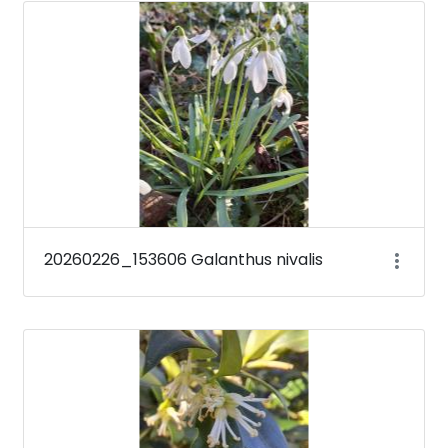
Médiatár
20260226_153606 Galanthus nivalis