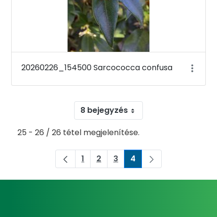
20260226_154500 Sarcococca confusa
8 bejegyzés
25 - 26 / 26 tétel megjelenítése.
1
2
3
4
Oldal
Oldal
Oldal
Oldal