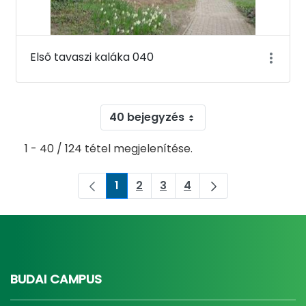
Első tavaszi kaláka 040
40 bejegyzés
1 - 40 / 124 tétel megjelenítése.
1
2
3
4
Oldal
Oldal
Oldal
Oldal
BUDAI CAMPUS