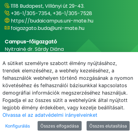
1118 Budapest, Villányi út 29-43.
+36-1/305-7354, +36-1/305-7528
https://budaicampus.uni-mate.hu
foigazgato.buda@uni-mate.hu
Campus-főigazgató
Nyitrainé dr. Sárdy Diána
A sütiket személyre szabott élmény nyújtásához,
trendek elemzéséhez, a webhely kezeléséhez, a
felhasználók webhelyen történő mozgásának a nyomon
követéséhez és felhasználói bázisunkkal kapcsolatos
demográfiai információk megszerzéséhez használjuk.
Fogadja el az összes sütit a webhelyünk által nyújtott
legjobb élmény érdekében, vagy kezelje beállításait.
E-mail
Telefonkönyv
NEPTUN
E-learning
Olvassa el az adatvédelmi irányelveinket
Konfigurálás
Összes elfogadása
Összes elutasítása
Adatvédelem