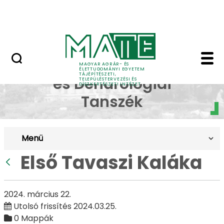
Pályázatok
Ugrás a fő tartalomhoz
English Page
Első Tavaszi Kaláka - 
Dísznövénytermesztési
MAGYAR AGRÁR- ÉS
ÉLETTUDOMÁNYI EGYETEM
TÁJÉPÍTÉSZETI,
és Dendrológiai
TELEPÜLÉSTERVEZÉSI ÉS
DÍSZKERTÉSZETI INTÉZET
Tanszék
Menü
Első Tavaszi Kaláka
Vissza
2024. március 22.
Utolsó frissítés 2024.03.25.
0 Mappák