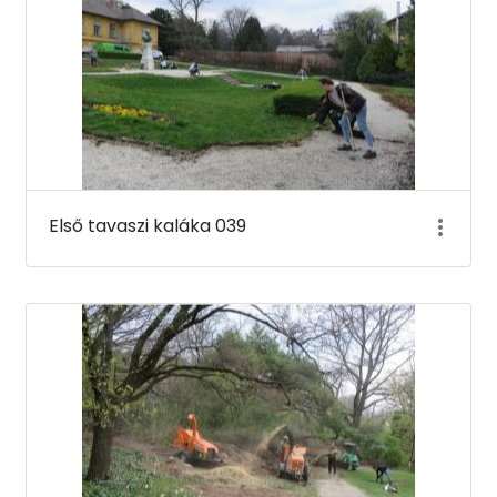
Első tavaszi kaláka 039