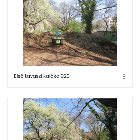
Első tavaszi kaláka 020