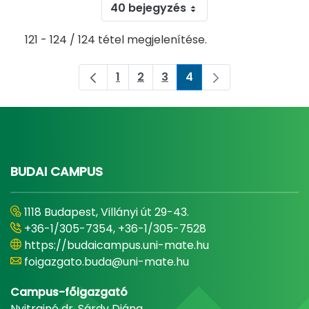
40 bejegyzés
121 - 124 / 124 tétel megjelenítése.
1
2
3
4
Oldal
Oldal
Oldal
Oldal
BUDAI CAMPUS
1118 Budapest, Villányi út 29-43.
+36-1/305-7354, +36-1/305-7528
https://budaicampus.uni-mate.hu
foigazgato.buda@uni-mate.hu
Campus-főigazgató
Nyitrainé dr. Sárdy Diána