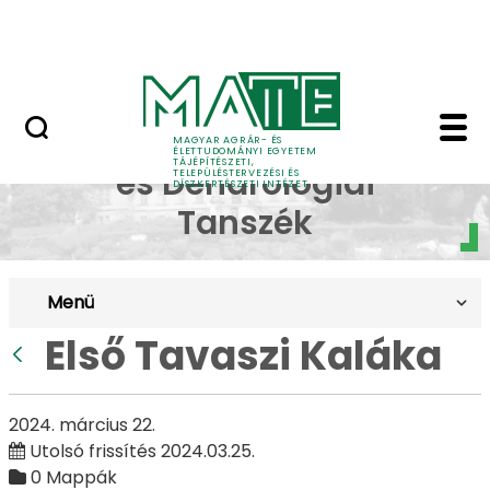
Pályázatok
Ugrás a fő tartalomhoz
English Page
Első Tavaszi Kaláka - 
Dísznövénytermesztési
MAGYAR AGRÁR- ÉS
ÉLETTUDOMÁNYI EGYETEM
TÁJÉPÍTÉSZETI,
és Dendrológiai
TELEPÜLÉSTERVEZÉSI ÉS
DÍSZKERTÉSZETI INTÉZET
Tanszék
Menü
Első Tavaszi Kaláka
Vissza
2024. március 22.
Utolsó frissítés 2024.03.25.
0 Mappák