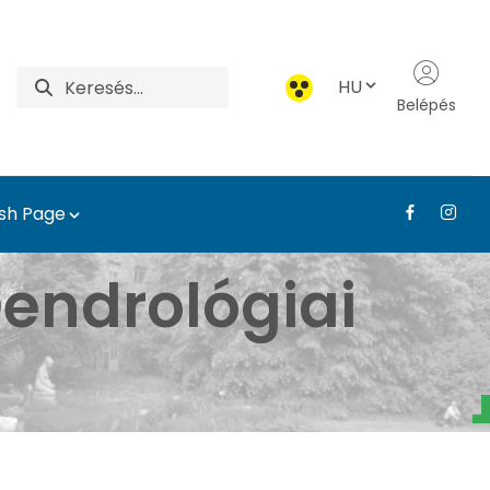
HU
Belépés
ish Page
atár - Tájépítészeti, T
endrológiai