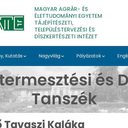
MAGYAR AGRÁR- ÉS
ÉLETTUDOMÁNYI EGYETEM
TÁJÉPÍTÉSZETI,
TELEPÜLÉSTERVEZÉSI ÉS
DÍSZKERTÉSZETI INTÉZET
, Kutatás
Nagyvilág
Pályázatok
Engl
Budai Arborétum - Médi
termesztési és D
Tanszék
ő Tavaszi Kaláka