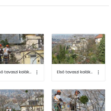
Első tavaszi kaláka 003
Első tavaszi kaláka 004