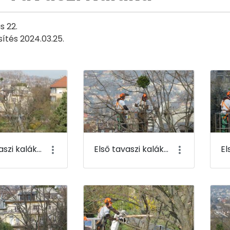
s 22.
sítés 2024.03.25.
Első tavaszi kaláka 001
Első tavaszi kaláka 002