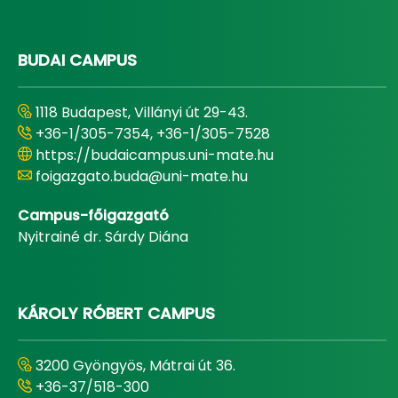
BUDAI CAMPUS
1118 Budapest, Villányi út 29-43.
+36-1/305-7354, +36-1/305-7528
https://budaicampus.uni-mate.hu
foigazgato.buda@uni-mate.hu
Campus-főigazgató
Nyitrainé dr. Sárdy Diána
KÁROLY RÓBERT CAMPUS
3200 Gyöngyös, Mátrai út 36.
+36-37/518-300