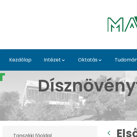
Ugrás a fő tartalomhoz
Kezdőlap
Intézet
Oktatás
Tudomány
Első Tavaszi Kaláka - 
Dísznövény
Els
Tanszéki főoldal