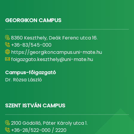
GEORGIKON CAMPUS
8360 Keszthely, Deák Ferenc utca 16.
+36-83/545-000
https://georgikoncampus.uni-mate.hu
foigazgato.keszthely@uni-mate.hu
Campus-főigazgató
Dr. Rózsa László
SZENT ISTVÁN CAMPUS
2100 Gödöllő, Páter Károly utca 1.
+36-28/522-000 / 2220