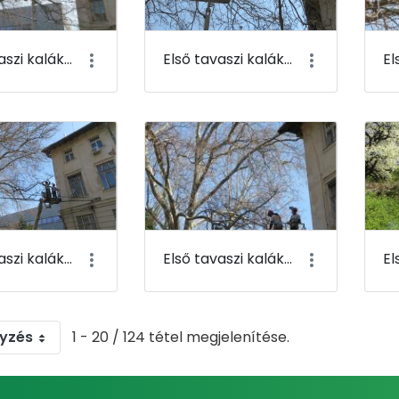
Első tavaszi kaláka 013
Első tavaszi kaláka 014
Első tavaszi kaláka 017
Első tavaszi kaláka 018
gyzés
1 - 20 / 124 tétel megjelenítése.