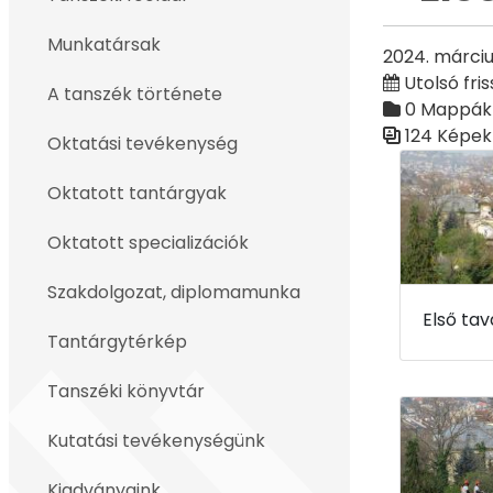
Vissza
Munkatársak
2024. márciu
Utolsó fris
A tanszék története
0 Mappák
124 Képek
Oktatási tevékenység
Médiatár
Oktatott tantárgyak
Oktatott specializációk
Szakdolgozat, diplomamunka
Tantárgytérkép
Tanszéki könyvtár
Kutatási tevékenységünk
Kiadványaink