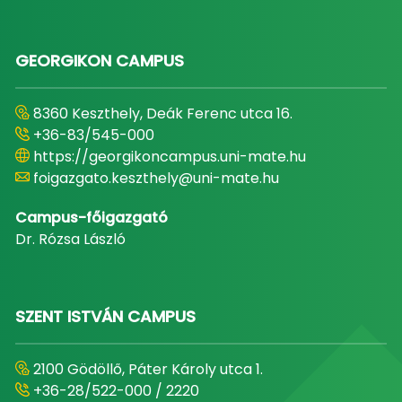
GEORGIKON CAMPUS
8360 Keszthely, Deák Ferenc utca 16.
+36-83/545-000
https://georgikoncampus.uni-mate.hu
foigazgato.keszthely@uni-mate.hu
Campus-főigazgató
Dr. Rózsa László
SZENT ISTVÁN CAMPUS
2100 Gödöllő, Páter Károly utca 1.
+36-28/522-000 / 2220