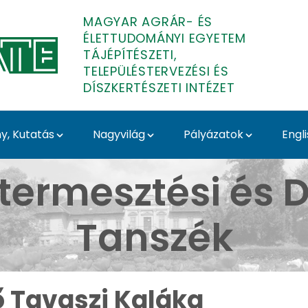
MAGYAR AGRÁR- ÉS
ÉLETTUDOMÁNYI EGYETEM
TÁJÉPÍTÉSZETI,
TELEPÜLÉSTERVEZÉSI ÉS
DÍSZKERTÉSZETI INTÉZET
, Kutatás
Nagyvilág
Pályázatok
Engl
Budai Arborétum - Médi
termesztési és D
Tanszék
ő Tavaszi Kaláka