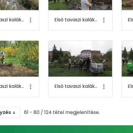
Első tavaszi kaláka 073
Első tavaszi kaláka 074
Első tavaszi kaláka 077
Első tavaszi kaláka 078
gyzés
61 - 80 / 124 tétel megjelenítése.