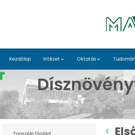
Ugrás a fő tartalomhoz
Kezdőlap
Intézet
Oktatás
Tudomány
Első Tavaszi Kaláka - 
Dísznövény
Els
Tanszéki főoldal