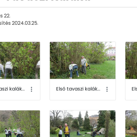
s 22.
sítés 2024.03.25.
Első tavaszi kaláka 061
Első tavaszi kaláka 062