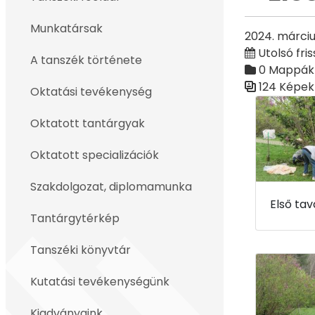
Vissza
Munkatársak
2024. márciu
Utolsó fris
A tanszék története
0 Mappák
124 Képek
Oktatási tevékenység
Médiatár
Oktatott tantárgyak
Oktatott specializációk
Szakdolgozat, diplomamunka
Tantárgytérkép
Tanszéki könyvtár
Kutatási tevékenységünk
Kiadványaink