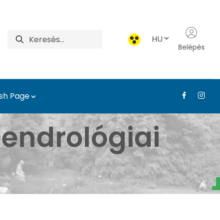
HU
Belépés
ish Page
atár - Tájépítészeti, T
endrológiai