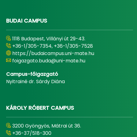
BUDAI CAMPUS
1118 Budapest, Villányi út 29-43.
+36-1/305-7354, +36-1/305-7528
https://budaicampus.uni-mate.hu
foigazgato.buda@uni-mate.hu
Campus-főigazgató
Nyitrainé dr. Sárdy Diána
KÁROLY RÓBERT CAMPUS
3200 Gyöngyös, Mátrai út 36.
+36-37/518-300