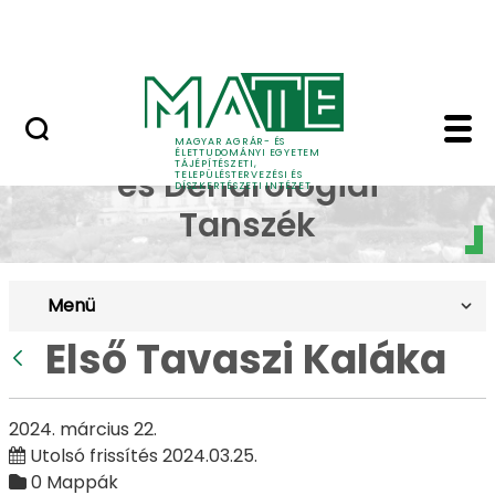
Pályázatok
Ugrás a fő tartalomhoz
English Page
Első Tavaszi Kaláka - 
Dísznövénytermesztési
MAGYAR AGRÁR- ÉS
ÉLETTUDOMÁNYI EGYETEM
TÁJÉPÍTÉSZETI,
és Dendrológiai
TELEPÜLÉSTERVEZÉSI ÉS
DÍSZKERTÉSZETI INTÉZET
Tanszék
Menü
Első Tavaszi Kaláka
Vissza
2024. március 22.
Utolsó frissítés 2024.03.25.
0 Mappák