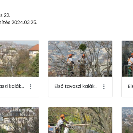
s 22.
sítés 2024.03.25.
Első tavaszi kaláka 001
Első tavaszi kaláka 002