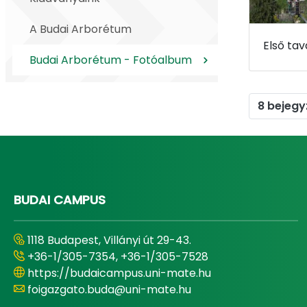
A Budai Arborétum
Budai Arborétum - Fotóalbum
8 bejegy
BUDAI CAMPUS
1118 Budapest, Villányi út 29-43.
+36-1/305-7354, +36-1/305-7528
https://budaicampus.uni-mate.hu
foigazgato.buda@uni-mate.hu