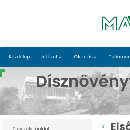
Ugrás a fő tartalomhoz
Kezdőlap
Intézet
Oktatás
Tudomány
Első Tavaszi Kaláka - 
Dísznövény
Els
Tanszéki főoldal