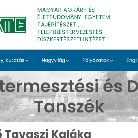
MAGYAR AGRÁR- ÉS
ÉLETTUDOMÁNYI EGYETEM
TÁJÉPÍTÉSZETI,
TELEPÜLÉSTERVEZÉSI ÉS
DÍSZKERTÉSZETI INTÉZET
, Kutatás
Nagyvilág
Pályázatok
Engl
Budai Arborétum - Médi
termesztési és D
Tanszék
ő Tavaszi Kaláka