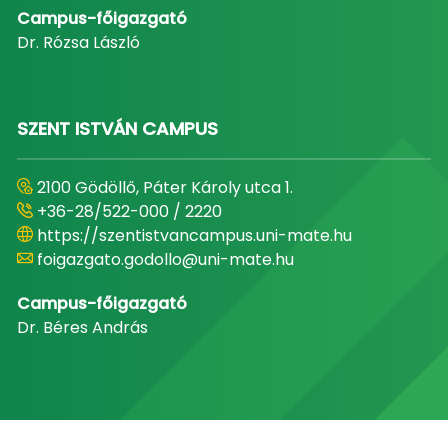
Campus-főigazgató
Dr. Rózsa László
SZENT ISTVÁN CAMPUS
2100 Gödöllő, Páter Károly utca 1.
+36-28/522-000 / 2220
https://szentistvancampus.uni-mate.hu
foigazgato.godollo@uni-mate.hu
Campus-főigazgató
Dr. Béres András