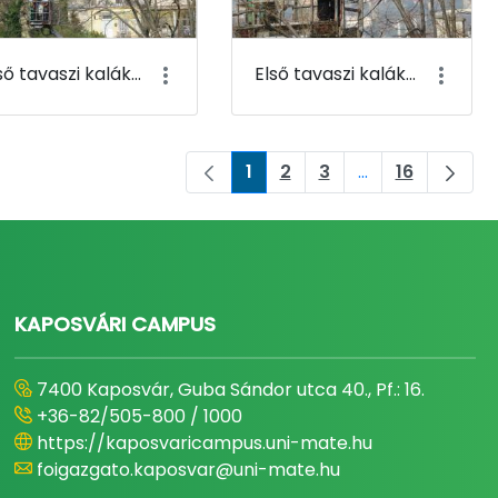
Első tavaszi kaláka 007
Első tavaszi kaláka 008
1
2
3
...
16
Oldal
Oldal
Oldal
Köztes oldalak N
Oldal
KAPOSVÁRI CAMPUS
7400 Kaposvár, Guba Sándor utca 40., Pf.: 16.
+36-82/505-800 / 1000
https://kaposvaricampus.uni-mate.hu
foigazgato.kaposvar@uni-mate.hu