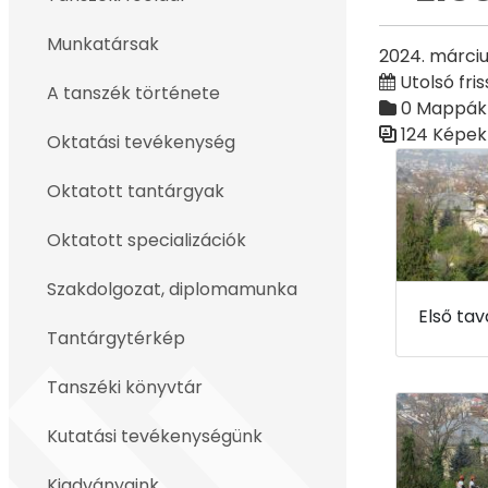
Vissza
Munkatársak
2024. márciu
Utolsó fris
A tanszék története
0 Mappák
124 Képek
Oktatási tevékenység
Médiatár
Oktatott tantárgyak
Oktatott specializációk
Szakdolgozat, diplomamunka
Tantárgytérkép
Tanszéki könyvtár
Kutatási tevékenységünk
Kiadványaink