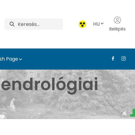
HU
Belépés
ish Page
atár - Tájépítészeti, T
endrológiai