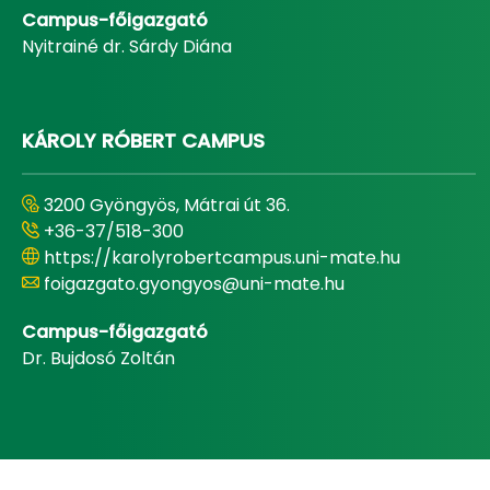
Campus-főigazgató
Nyitrainé dr. Sárdy Diána
KÁROLY RÓBERT CAMPUS
3200 Gyöngyös, Mátrai út 36.
+36-37/518-300
https://karolyrobertcampus.uni-mate.hu
foigazgato.gyongyos@uni-mate.hu
Campus-főigazgató
Dr. Bujdosó Zoltán