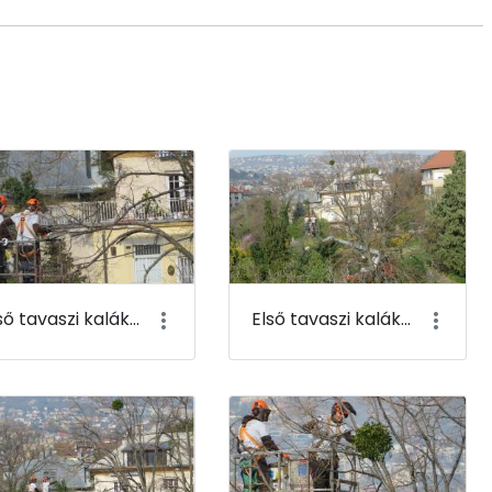
Első tavaszi kaláka 003
Első tavaszi kaláka 004