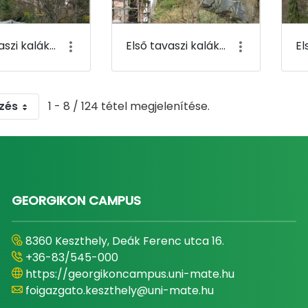
Első tavaszi kaláka 005
Első tavaszi kaláka 006
zés
1 - 8 / 124 tétel megjelenítése.
GEORGIKON CAMPUS
8360 Keszthely, Deák Ferenc utca 16.
+36-83/545-000
https://georgikoncampus.uni-mate.hu
foigazgato.keszthely@uni-mate.hu