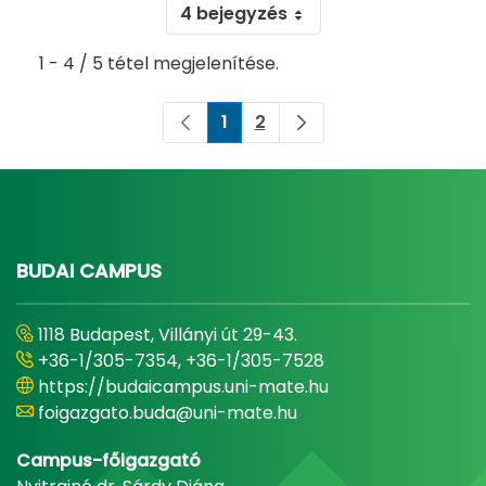
4 bejegyzés
1 - 4 / 5 tétel megjelenítése.
1
2
Oldal
Oldal
BUDAI CAMPUS
1118 Budapest, Villányi út 29-43.
+36-1/305-7354, +36-1/305-7528
https://budaicampus.uni-mate.hu
foigazgato.buda@uni-mate.hu
Campus-főigazgató