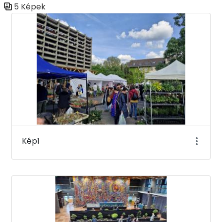
5 Képek
Médiatár
Kép1