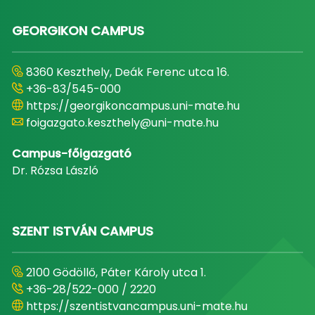
GEORGIKON CAMPUS
8360 Keszthely, Deák Ferenc utca 16.
+36-83/545-000
https://georgikoncampus.uni-mate.hu
foigazgato.keszthely@uni-mate.hu
Campus-főigazgató
Dr. Rózsa László
SZENT ISTVÁN CAMPUS
2100 Gödöllő, Páter Károly utca 1.
+36-28/522-000 / 2220
https://szentistvancampus.uni-mate.hu