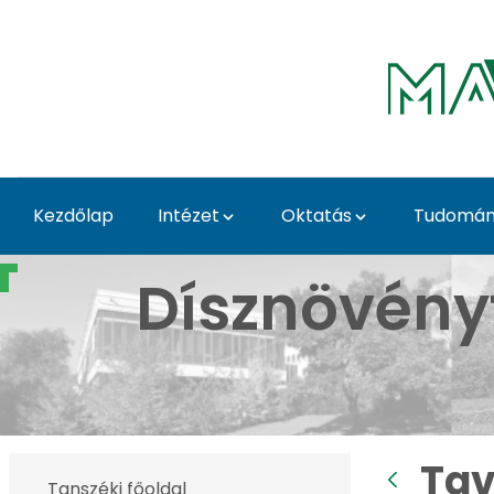
Ugrás a fő tartalomhoz
Kezdőlap
Intézet
Oktatás
Tudomány
Tavaszi Dísznövény Kiá
Dísznövény
Tav
Tanszéki főoldal