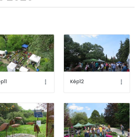
p11
Kép12