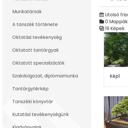
Vissza
Munkatársak
Utolsó fris
0 Mappák
A tanszék története
19 Képek
Médiatár
Oktatási tevékenység
Oktatott tantárgyak
Oktatott specializációk
Szakdolgozat, diplomamunka
Kép1
Tantárgytérkép
Tanszéki könyvtár
Kutatási tevékenységünk
Kiadványaink