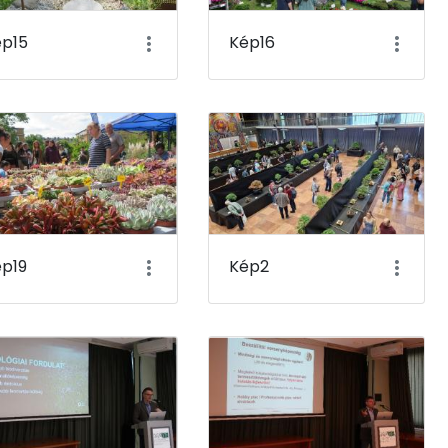
ép15
Kép16
p19
Kép2