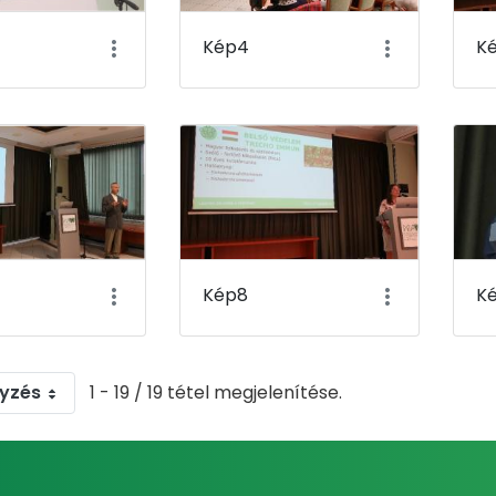
Kép4
K
Kép8
K
gyzés
1 - 19 / 19 tétel megjelenítése.