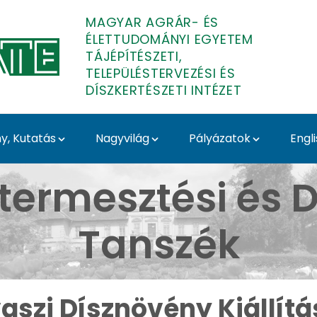
MAGYAR AGRÁR- ÉS
ÉLETTUDOMÁNYI EGYETEM
TÁJÉPÍTÉSZETI,
TELEPÜLÉSTERVEZÉSI ÉS
DÍSZKERTÉSZETI INTÉZET
, Kutatás
Nagyvilág
Pályázatok
Engl
llítás 2025 - Budai Ar
termesztési és D
Tanszék
aszi Dísznövény Kiállítá