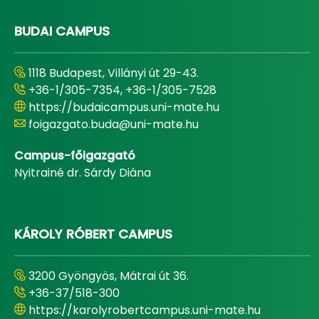
BUDAI CAMPUS
1118 Budapest, Villányi út 29-43.
+36-1/305-7354, +36-1/305-7528
https://budaicampus.uni-mate.hu
foigazgato.buda@uni-mate.hu
Campus-főigazgató
Nyitrainé dr. Sárdy Diána
KÁROLY RÓBERT CAMPUS
3200 Gyöngyös, Mátrai út 36.
+36-37/518-300
https://karolyrobertcampus.uni-mate.hu