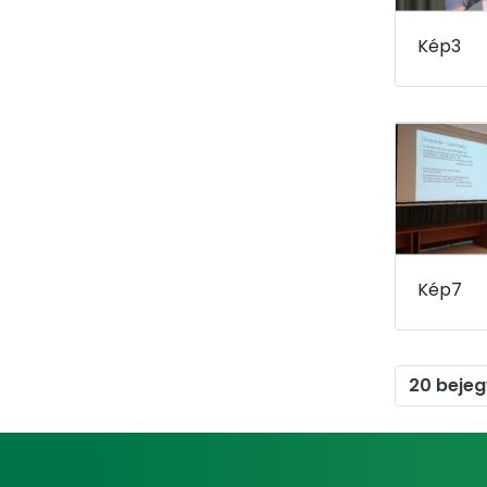
Kép3
Kép7
20 beje