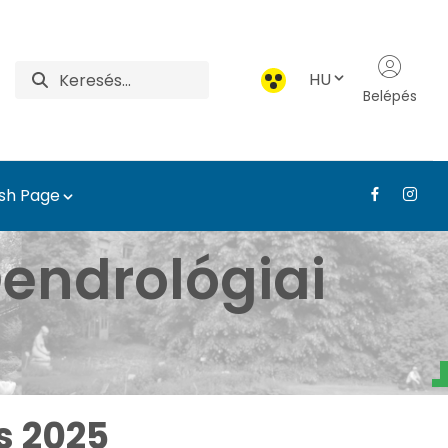
HU
Belépés
ish Page
borétum - Médiatár - T
endrológiai
s 2025