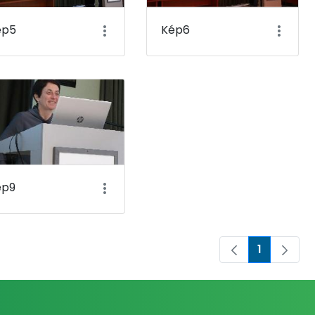
ép5
Kép6
ép9
1
Oldal