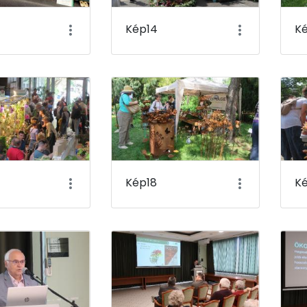
Kép14
K
Kép18
Ké