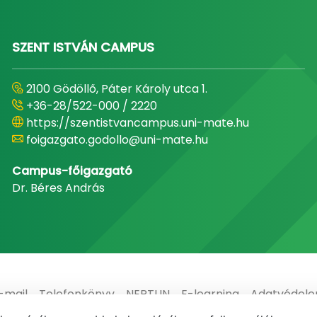
SZENT ISTVÁN CAMPUS
2100 Gödöllő, Páter Károly utca 1.
+36-28/522-000 / 2220
https://szentistvancampus.uni-mate.hu
foigazgato.godollo@uni-mate.hu
Campus-főigazgató
Dr. Béres András
-mail
Telefonkönyv
NEPTUN
E-learning
Adatvédel