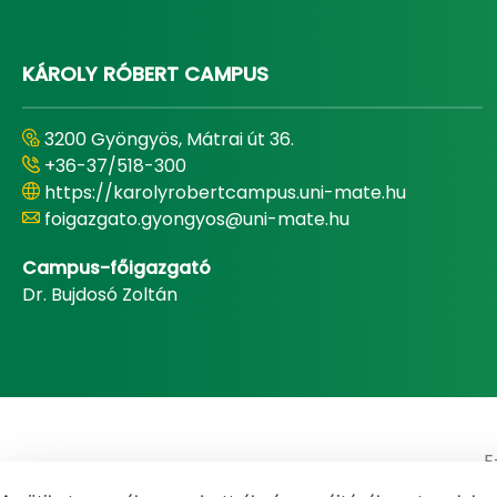
KÁROLY RÓBERT CAMPUS
3200 Gyöngyös, Mátrai út 36.
+36-37/518-300
https://karolyrobertcampus.uni-mate.hu
foigazgato.gyongyos@uni-mate.hu
Campus-főigazgató
Dr. Bujdosó Zoltán
E