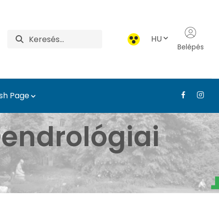
HU
Belépés
ish Page
- Tájépítészeti, Telep
endrológiai