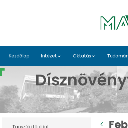
Ugrás a fő tartalomhoz
Kezdőlap
Intézet
Oktatás
Tudomány
Februári képek - Budai
Dísznövény
Feb
Tanszéki főoldal