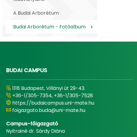
A Budai Arborétum
Budai Arborétum - Fotóalbum
BUDAI CAMPUS
1118 Budapest, Villányi út 29-43.
+36-1/305-7354, +36-1/305-7528
https://budaicampus.uni-mate.hu
foigazgato.buda@uni-mate.hu
Campus-főigazgató
Nyitrainé dr. Sárdy Diána