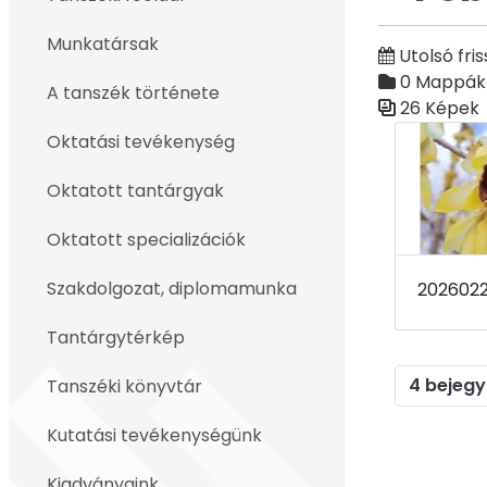
Vissza
Munkatársak
Utolsó fris
0 Mappák
A tanszék története
26 Képek
Médiatár
Oktatási tevékenység
Oktatott tantárgyak
Oktatott specializációk
Szakdolgozat, diplomamunka
Tantárgytérkép
4 bejegy
Tanszéki könyvtár
Kutatási tevékenységünk
Kiadványaink