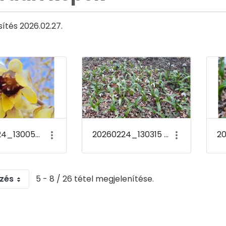
sítés 2026.02.27.
20260224_130050 Chimonanthus praecox
20260224_130315 Galanthus woronowii
zés
5 - 8 / 26 tétel megjelenítése.