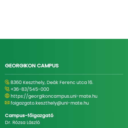
GEORGIKON CAMPUS
8360 Keszthely, Deák Ferenc utca 16.
+36-83/545-000
https://georgikoncampus.uni-mate.hu
foigazgato.keszthely@uni-mate.hu
Campus-főigazgató
Dr. Rózsa László