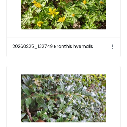
20260225_132749 Eranthis hyemalis