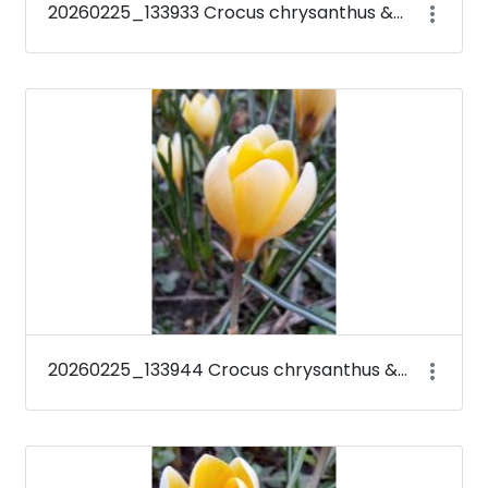
20260225_133933 Crocus chrysanthus &#39;Romance&#39;
20260225_133944 Crocus chrysanthus &#39;Romance&#39;