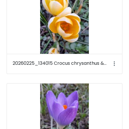
20260225_134015 Crocus chrysanthus &#39;Romance&#39;