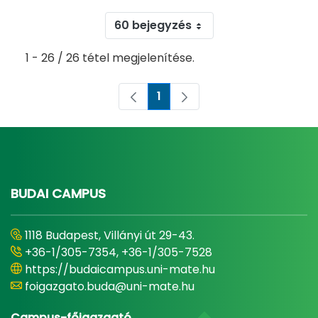
60 bejegyzés
1 - 26 / 26 tétel megjelenítése.
1
Oldal
BUDAI CAMPUS
1118 Budapest, Villányi út 29-43.
+36-1/305-7354, +36-1/305-7528
https://budaicampus.uni-mate.hu
foigazgato.buda@uni-mate.hu
Campus-főigazgató