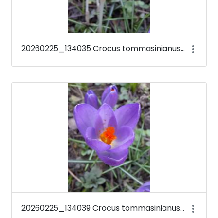
20260225_134035 Crocus tommasinianus &#39;Barr&#39;s Purple&#39;
20260225_134039 Crocus tommasinianus &#39;Barr&#39;s Purple&#39;