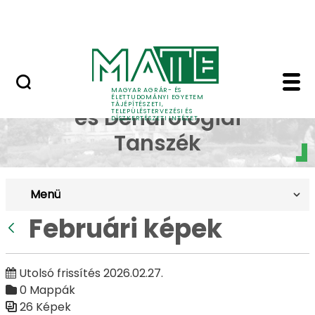
Pályázatok
Ugrás a fő tartalomhoz
English Page
Februári képek - Budai
Dísznövénytermesztési
MAGYAR AGRÁR- ÉS
ÉLETTUDOMÁNYI EGYETEM
TÁJÉPÍTÉSZETI,
és Dendrológiai
TELEPÜLÉSTERVEZÉSI ÉS
DÍSZKERTÉSZETI INTÉZET
Tanszék
Menü
Februári képek
Vissza
Utolsó frissítés 2026.02.27.
0 Mappák
26 Képek