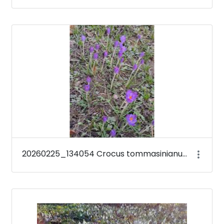
20260225_134054 Crocus tommasinianus &#39;Barr&#39;s Purple&#39;