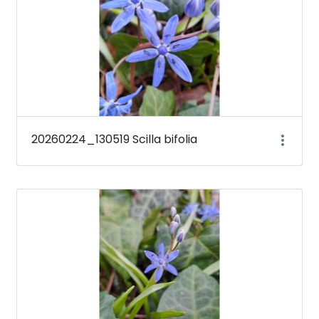
20260224_130519 Scilla bifolia