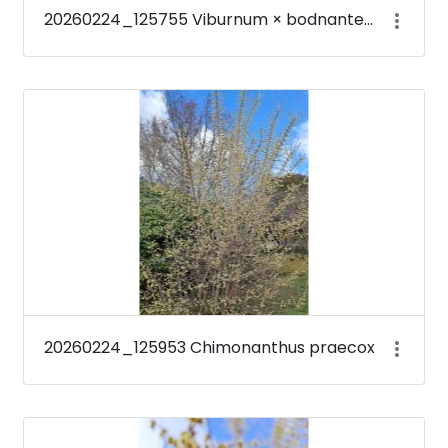
20260224_125755 Viburnum × bodnantense &#39;Deben&#39;
20260224_125953 Chimonanthus praecox