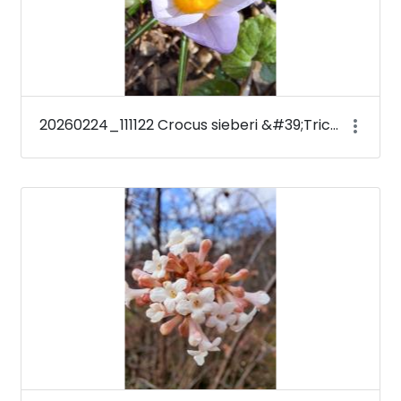
20260224_111122 Crocus sieberi &#39;Tricolor&#39;