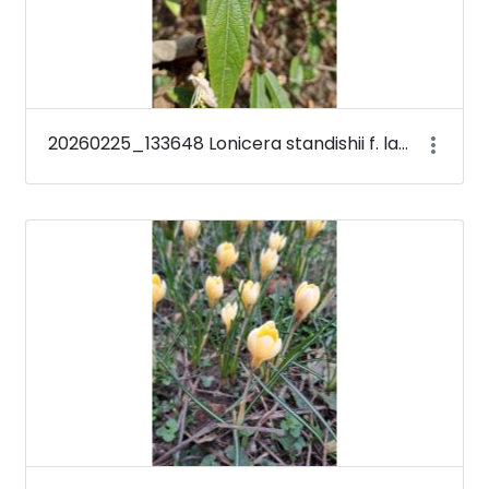
20260225_133648 Lonicera standishii f. lancifolia