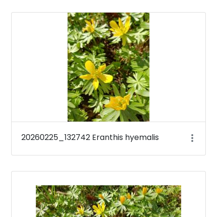
20260225_132742 Eranthis hyemalis