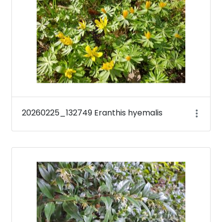
20260225_132749 Eranthis hyemalis