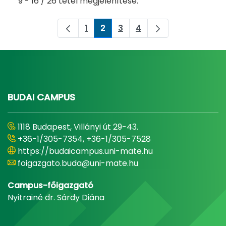
9 - 16 / 26 tétel megjelenítése.
1
2
3
4
Oldal
Oldal
Oldal
Oldal
BUDAI CAMPUS
1118 Budapest, Villányi út 29-43.
+36-1/305-7354, +36-1/305-7528
https://budaicampus.uni-mate.hu
foigazgato.buda@uni-mate.hu
Campus-főigazgató
Nyitrainé dr. Sárdy Diána