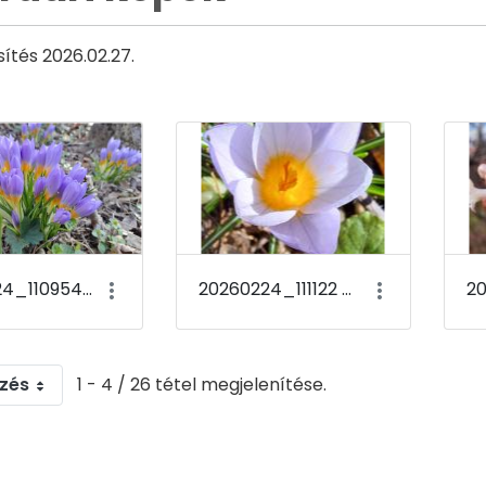
sítés 2026.02.27.
20260224_110954 Crocus sieberi &#39;Tricolor&#39;
20260224_111122 Crocus sieberi &#39;Tricolor&#39;
zés
1 - 4 / 26 tétel megjelenítése.