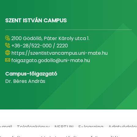
SZENT ISTVÁN CAMPUS
2100 Gödöllő, Páter Károly utca 1.
+36-28/522-000 / 2220
https://szentistvancampus.uni-mate.hu
foigazgato.godollo@uni-mate.hu
Campus-főigazgató
Dr. Béres András
-mail
Telefonkönyv
NEPTUN
E-learning
Adatvédel