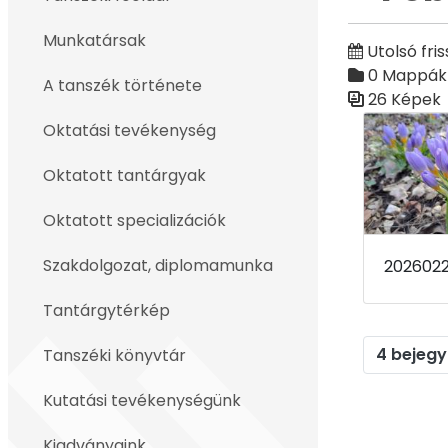
Vissza
Munkatársak
Utolsó fris
0 Mappák
A tanszék története
26 Képek
Médiatár
Oktatási tevékenység
Oktatott tantárgyak
Oktatott specializációk
Szakdolgozat, diplomamunka
Tantárgytérkép
4 bejegy
Tanszéki könyvtár
Kutatási tevékenységünk
Kiadványaink