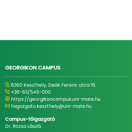
GEORGIKON CAMPUS
8360 Keszthely, Deák Ferenc utca 16.
+36-83/545-000
https://georgikoncampus.uni-mate.hu
foigazgato.keszthely@uni-mate.hu
Campus-főigazgató
Dr. Rózsa László