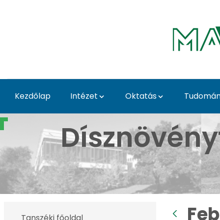
Ugrás a fő tartalomhoz
Kezdőlap
Intézet
Oktatás
Tudomány
Februári képek - Budai
Dísznövény
Feb
Tanszéki főoldal