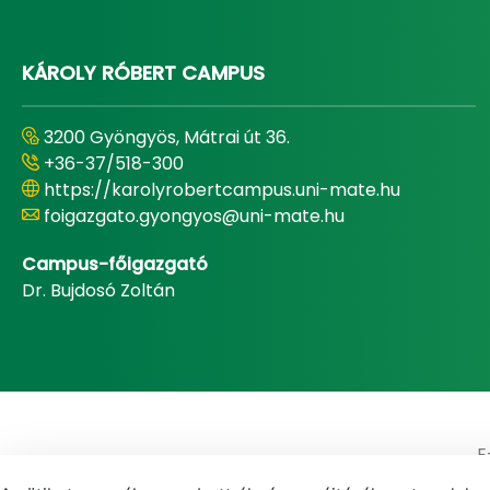
KÁROLY RÓBERT CAMPUS
3200 Gyöngyös, Mátrai út 36.
+36-37/518-300
https://karolyrobertcampus.uni-mate.hu
foigazgato.gyongyos@uni-mate.hu
Campus-főigazgató
Dr. Bujdosó Zoltán
E