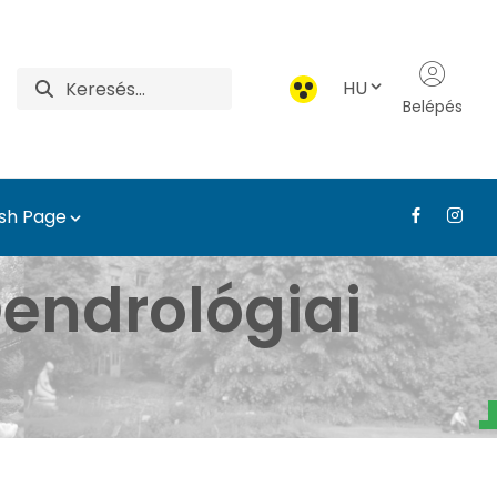
HU
Belépés
ish Page
- Tájépítészeti, Telep
endrológiai