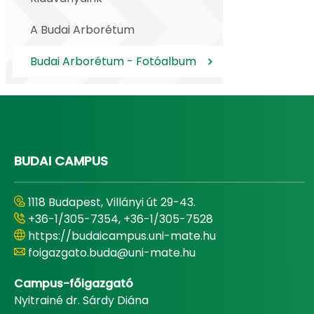
A Budai Arborétum
Budai Arborétum - Fotóalbum
BUDAI CAMPUS
1118 Budapest, Villányi út 29-43.
+36-1/305-7354, +36-1/305-7528
https://budaicampus.uni-mate.hu
foigazgato.buda@uni-mate.hu
Campus-főigazgató
Nyitrainé dr. Sárdy Diána