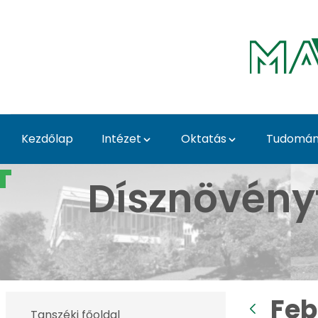
Ugrás a fő tartalomhoz
Kezdőlap
Intézet
Oktatás
Tudomány
Februári képek - Budai
Dísznövény
Feb
Tanszéki főoldal