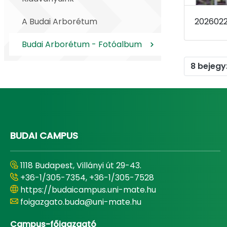
A Budai Arborétum
Budai Arborétum - Fotóalbum
8 bejegy
BUDAI CAMPUS
1118 Budapest, Villányi út 29-43.
+36-1/305-7354, +36-1/305-7528
https://budaicampus.uni-mate.hu
foigazgato.buda@uni-mate.hu
Campus-főigazgató