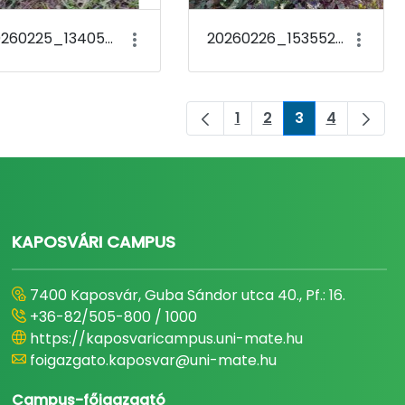
20260225_134054 Crocus tommasinianus &#39;Barr&#39;s Purple&#39;
20260226_153552 Galanthus nivalis
1
2
3
4
Oldal
Oldal
Oldal
Oldal
KAPOSVÁRI CAMPUS
7400 Kaposvár, Guba Sándor utca 40., Pf.: 16.
+36-82/505-800 / 1000
https://kaposvaricampus.uni-mate.hu
foigazgato.kaposvar@uni-mate.hu
Campus-főigazgató