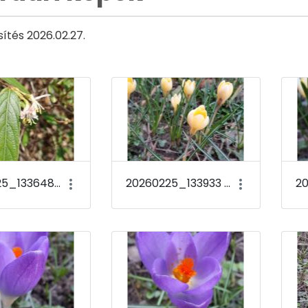
sítés 2026.02.27.
20260225_133648 Lonicera standishii f. lancifolia
20260225_133933 Crocus chrysanthus &#39;Romance&#39;