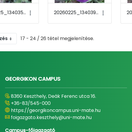
20260225_134035 Crocus tommasinianus &#39;Barr&#39;s Purple&#39;
20260225_134039 Crocus tommasinianus &#39;Barr&#39;s Purple&#39;
zés
17 - 24 / 26 tétel megjelenítése.
GEORGIKON CAMPUS
8360 Keszthely, Deák Ferenc utca 16.
+36-83/545-000
https://georgikoncampus.uni-mate.hu
foigazgato.keszthely@uni-mate.hu
Campus-főigazgató