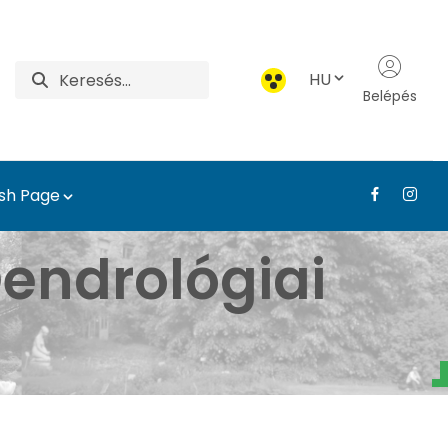
HU
Belépés
ish Page
- Tájépítészeti, Telep
endrológiai