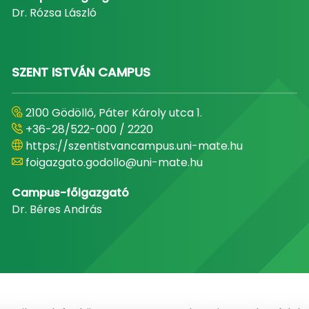
Dr. Rózsa László
SZENT ISTVÁN CAMPUS
2100 Gödöllő, Páter Károly utca 1.
+36-28/522-000 / 2220
https://szentistvancampus.uni-mate.hu
foigazgato.godollo@uni-mate.hu
Campus-főigazgató
Dr. Béres András