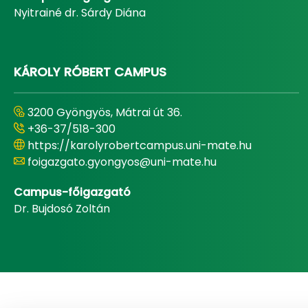
Nyitrainé dr. Sárdy Diána
KÁROLY RÓBERT CAMPUS
3200 Gyöngyös, Mátrai út 36.
+36-37/518-300
https://karolyrobertcampus.uni-mate.hu
foigazgato.gyongyos@uni-mate.hu
Campus-főigazgató
Dr. Bujdosó Zoltán