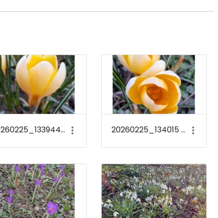
20260225_133944 Crocus chrysanthus &#39;Romance&#39;
20260225_134015 Crocus chrysanthus &#39;Romance&#39;