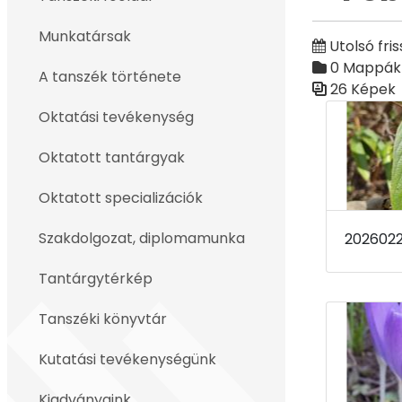
Vissza
Munkatársak
Utolsó fris
0 Mappák
A tanszék története
26 Képek
Médiatár
Oktatási tevékenység
Oktatott tantárgyak
Oktatott specializációk
Szakdolgozat, diplomamunka
Tantárgytérkép
Tanszéki könyvtár
Kutatási tevékenységünk
Kiadványaink