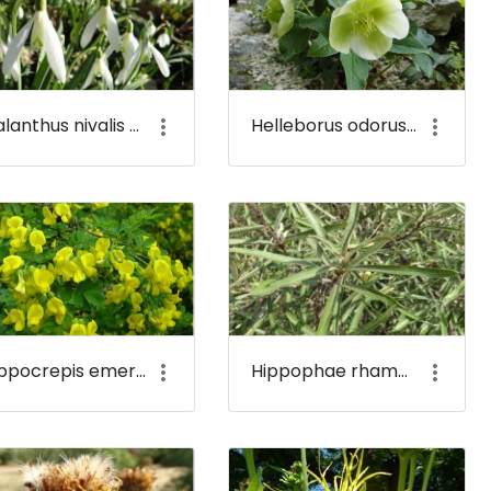
Galanthus nivalis - Kikeleti hóvirág - Budai Arborétum
Helleborus odorus - Illatos hunyor - Budai Arborétum
Hippocrepis emerus - Bokros koronafürt, zöldvesszős tisztescserje (virága) - Budai Arborétum
Hippophae rhamnoides - Közönséges homoktövis - Budai Arborétum