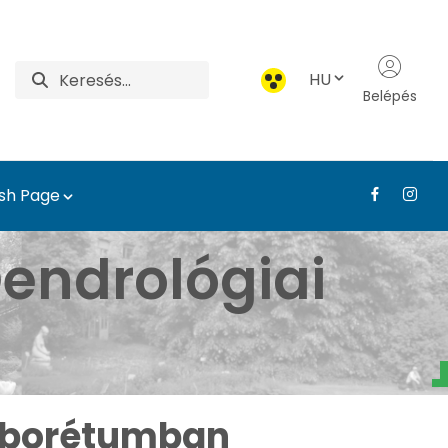
HU
Belépés
ish Page
i Arborétum - Médiatár
endrológiai
Arborétumban