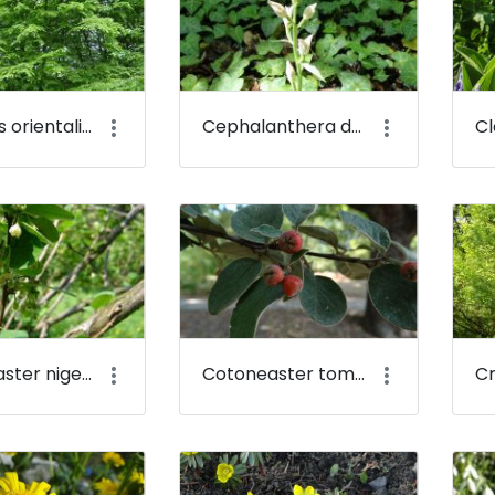
Carpinus orientalis - Keleti gyertyán - Budai Arborétum
Cephalanthera damasonium - Fehér madársisak - Budai Arborétum
Cotoneaster niger - Fekete madárbirs - Budai Arborétum
Cotoneaster tomentosus - Molyhos madárbirs - Budai Arborétum