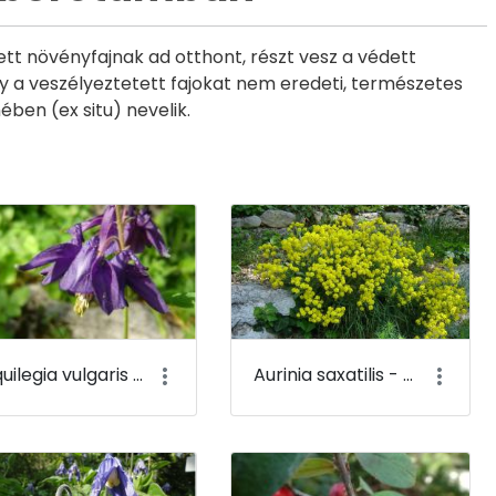
t növényfajnak ad otthont, részt vesz a védett
ogy a veszélyeztetett fajokat nem eredeti, természetes
ben (ex situ) nevelik.
Aquilegia vulgaris - Közönséges harangláb - Budai Arborétum
Aurinia saxatilis - Sziklai ternye - Budai Arborétum