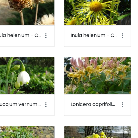
Inula helenium - Örménygyökér - Budai Arborétum
Inula helenium - Örménygyökér (virága) - Budai Arborétum
Leucojum vernum - Tavaszi tőzike - Budai Arborétum
Lonicera caprifolium - Jerikói lonc - Budai Arborétum