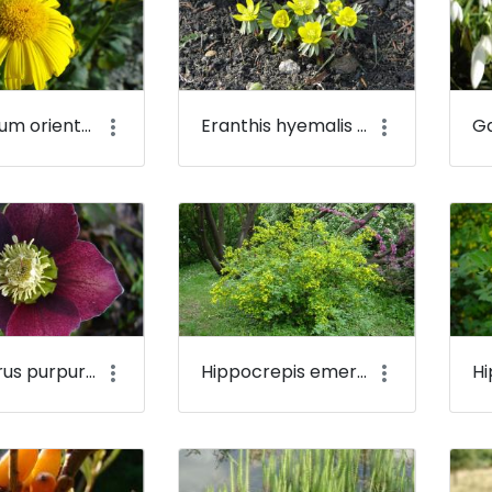
Doronicum orientale - Mecseki zergevirág - Budai Arborétum
Eranthis hyemalis - Téltemető - Budai Arborétum
Helleborus purpurascens - Pirosló hunyor - Budai Arborétum
Hippocrepis emerus - Bokros koronafürt, zöldvesszős tisztescserje - Budai Arborétum