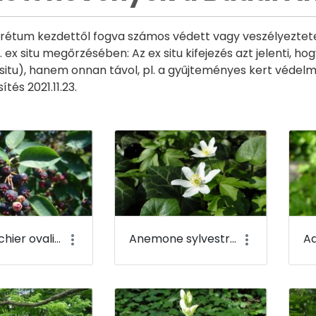
rétum kezdettől fogva számos védett vagy veszélyeztetet
 ex situ megőrzésében: Az ex situ kifejezés azt jelenti, h
 situ), hanem onnan távol, pl. a gyűjteményes kert védelmé
ítés 2021.11.23.
Amelanchier ovalis - Fanyarka - Budai Arborétum
Anemone sylvestris - Erdei szellőrózsa - Budai Arborétum