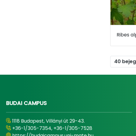
40 beje
BUDAI CAMPUS
1118 Budapest, Villányi út 29-43.
+36-1/305-7354, +36-1/305-7528
https://budaicampus.uni-mate.hu