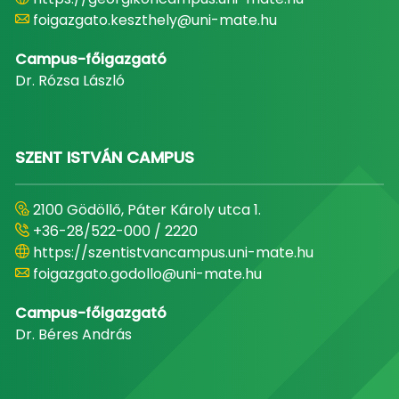
foigazgato.keszthely@uni-mate.hu
Campus-főigazgató
Dr. Rózsa László
SZENT ISTVÁN CAMPUS
2100 Gödöllő, Páter Károly utca 1.
+36-28/522-000 / 2220
https://szentistvancampus.uni-mate.hu
foigazgato.godollo@uni-mate.hu
Campus-főigazgató
Dr. Béres András