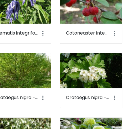
Clematis integrifolia - Réti iszalag - Budai Arborétum
Cotoneaster integerrimus - Szirti madárbirs - Budai Arborétum
Crataegus nigra - Fekete galagonya - Budai Arborétum
Crataegus nigra - Fekete galagonya (virága) - Budai Arborétum