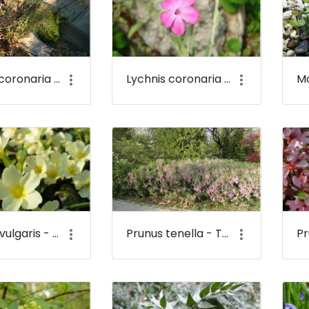
Lychnis coronaria - Bársonyos kakukkszegfű - Budai Arborétum
Lychnis coronaria - Bársonyos kakukkszegfű (virága) - Budai Arborétum
Primula vulgaris - Szártalan kankalin - Budai Arborétum
Prunus tenella - Törpe mandula - Budai Arborétum