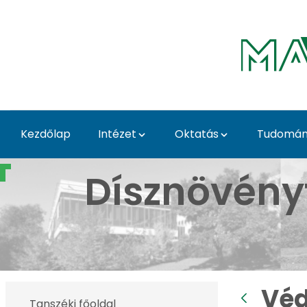
Ugrás a fő tartalomhoz
Kezdőlap
Intézet
Oktatás
Tudomány
Védett növények a Bud
Dísznövény
Véd
Tanszéki főoldal