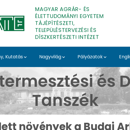
MAGYAR AGRÁR- ÉS
ÉLETTUDOMÁNYI EGYETEM
TÁJÉPÍTÉSZETI,
TELEPÜLÉSTERVEZÉSI ÉS
DÍSZKERTÉSZETI INTÉZET
, Kutatás
Nagyvilág
Pályázatok
Engl
ai Arborétumban - Buda
termesztési és D
Tanszék
ett növények a Budai 