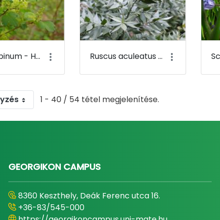
Ribes alpinum - Havasi ribiszke (virága) - Budai Arborétum
Ruscus aculeatus - Szúrós csodabogyó - Budai Arborétum
gyzés
1 - 40 / 54 tétel megjelenítése.
GEORGIKON CAMPUS
8360 Keszthely, Deák Ferenc utca 16.
+36-83/545-000
https://georgikoncampus.uni-mate.hu