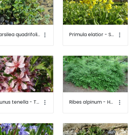
Marsilea quadrifolia - Mételyfű - Budai Arborétum
Primula elatior - Sugárkankalin - Budai Arborétum
Prunus tenella - Törpe mandula (virága) - Budai Arborétum
Ribes alpinum - Havasi ribiszke - Budai Arborétum