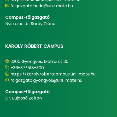
foigazgato.buda@uni-mate.hu
Campus-főigazgató
Nyitrainé dr. Sárdy Diána
KÁROLY RÓBERT CAMPUS
3200 Gyöngyös, Mátrai út 36.
+36-37/518-300
https://karolyrobertcampus.uni-mate.hu
foigazgato.gyongyos@uni-mate.hu
Campus-főigazgató
Dr. Bujdosó Zoltán