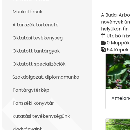
Vissza
Munkatársak
A Budai Arbo
növények ún.
A tanszék története
helyükön (in
Utolsó friss
Oktatási tevékenység
0 Mappák
54 Képek
Oktatott tantárgyak
Médiatár
Oktatott specializációk
Szakdolgozat, diplomamunka
Tantárgytérkép
Tanszéki könyvtár
Kutatási tevékenységünk
Kiadványaink