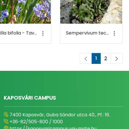
Scilla bifolia - Tavaszi csillagvirág - Budai Arborétum
Sempervivum tectorum - Házi v. fali kövirózsa - Budai Arborétum
1
2
Oldal
Oldal
KAPOSVÁRI CAMPUS
7400 Kaposvár, Guba Sándor utca 40., Pf.: 16.
+36-82/505-800 / 1000
https://kaposvaricampus.uni-mate.hu