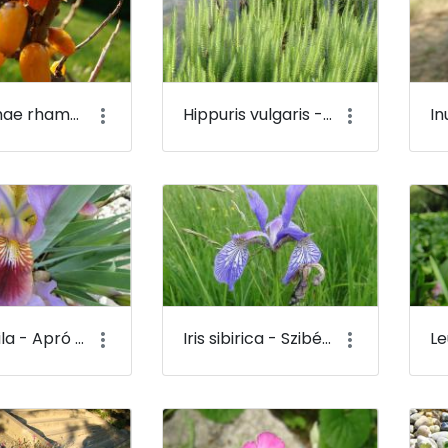
Hippophae rhamnoides - Közönséges homoktövis (termése) - Budai Arborétum
Hippuris vulgaris - Közönséges vízi-lófark - Budai Arborétum
Iris pumila - Apró nőszirom - Budai Arborétum
Iris sibirica - Szibériai nőszirom - Budai Arborétum