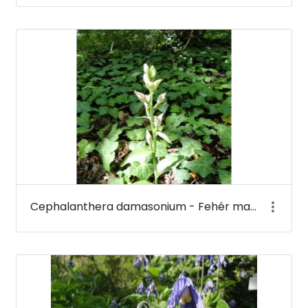
Cephalanthera damasonium - Fehér madársisak - Budai Arborétum