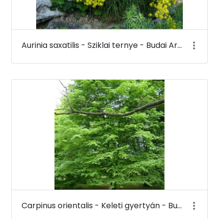
Aurinia saxatilis - Sziklai ternye - Budai Arborétum
Carpinus orientalis - Keleti gyertyán - Budai Arborétum