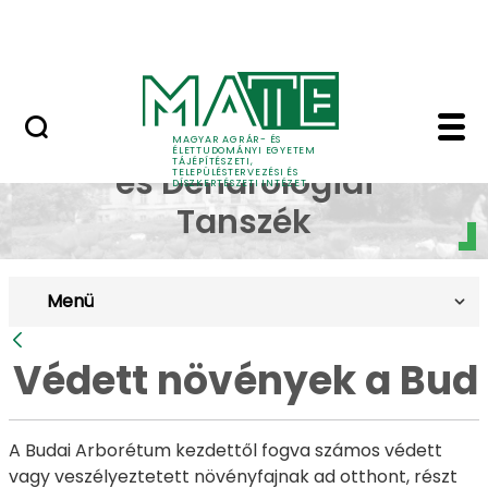
Pályázatok
Ugrás a fő tartalomhoz
English Page
Védett növények a Bud
Dísznövénytermesztési
MAGYAR AGRÁR- ÉS
ÉLETTUDOMÁNYI EGYETEM
TÁJÉPÍTÉSZETI,
és Dendrológiai
TELEPÜLÉSTERVEZÉSI ÉS
DÍSZKERTÉSZETI INTÉZET
Tanszék
Menü
Vissza
Védett növények a Bud
A Budai Arborétum kezdettől fogva számos védett
vagy veszélyeztetett növényfajnak ad otthont, részt