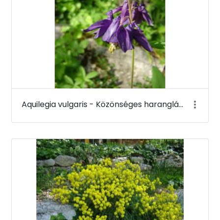
Aquilegia vulgaris - Közönséges harangláb - Budai Arborétum