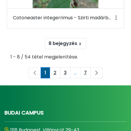
Cotoneaster integerrimus - Szirti madárbirs - Budai Arborétum
8 bejegyzés
1 - 8 / 54 tétel megjelenítése.
1
2
3
...
7
Oldal
Oldal
Oldal
Köztes oldalak Navigáljon
Oldal
BUDAI CAMPUS
1118 Budapest, Villányi út 29-43.