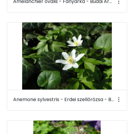
Amelanchier ovalis - Fanyarka - Budai Arborétum
Anemone sylvestris - Erdei szellőrózsa - Budai Arborétum