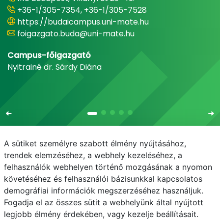
+36-1/305-7354, +36-1/305-7528
https://budaicampus.uni-mate.hu
foigazgato.buda@uni-mate.hu
Campus-főigazgató
Nyitrainé dr. Sárdy Diána
A sütiket személyre szabott élmény nyújtásához,
trendek elemzéséhez, a webhely kezeléséhez, a
felhasználók webhelyen történő mozgásának a nyomon
E-mail
Telefonkönyv
NEPTUN
E-learning
követéséhez és felhasználói bázisunkkal kapcsolatos
demográfiai információk megszerzéséhez használjuk.
Adatvédelem
Fogadja el az összes sütit a webhelyünk által nyújtott
legjobb élmény érdekében, vagy kezelje beállításait.