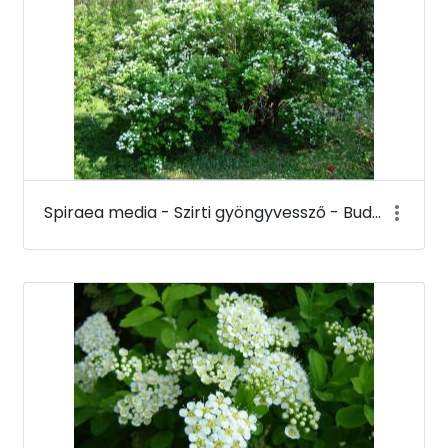
Spiraea media - Szirti gyöngyvessző - Budai Arborétum