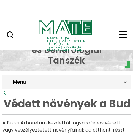
Pályázatok
Ugrás a fő tartalomhoz
English Page
Védett növények a Bud
Dísznövénytermesztési
MAGYAR AGRÁR- ÉS
ÉLETTUDOMÁNYI EGYETEM
TÁJÉPÍTÉSZETI,
és Dendrológiai
TELEPÜLÉSTERVEZÉSI ÉS
DÍSZKERTÉSZETI INTÉZET
Tanszék
Menü
Vissza
Védett növények a Bud
A Budai Arborétum kezdettől fogva számos védett
vagy veszélyeztetett növényfajnak ad otthont, részt