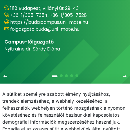
1118 Budapest, Villányi út 29-43.
+36-1/305-7354, +36-1/305-7528
https://budaicampus.uni-mate.hu
foigazgato.buda@uni-mate.hu
Campus-főigazgató
Nyitrainé dr. Sárdy Diána
A sütiket személyre szabott élmény nyújtásához,
trendek elemzéséhez, a webhely kezeléséhez, a
felhasználók webhelyen történő mozgásának a nyomon
E-mail
Telefonkönyv
NEPTUN
E-learning
követéséhez és felhasználói bázisunkkal kapcsolatos
demográfiai információk megszerzéséhez használjuk.
Adatvédelem
Fogadja el az összes sütit a webhelyünk által nyújtott