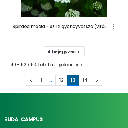
Spiraea media - Szirti gyöngyvessző (virága) - Budai Arborétum
4 bejegyzés
49 - 52 / 54 tétel megjelenítése.
1
...
12
13
14
Oldal
Köztes oldalak Navigáljon a TAB bil
Oldal
Oldal
Oldal
BUDAI CAMPUS