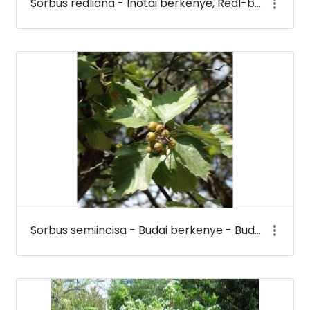
Sorbus redliana - Inotai berkenye, Rédl-berkenye - Budai Arborétum
Sorbus semiincisa - Budai berkenye - Budai Arborétum