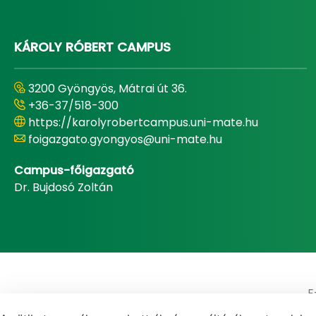
KÁROLY RÓBERT CAMPUS
3200 Gyöngyös, Mátrai út 36.
+36-37/518-300
https://karolyrobertcampus.uni-mate.hu
foigazgato.gyongyos@uni-mate.hu
Campus-főigazgató
Dr. Bujdosó Zoltán
E