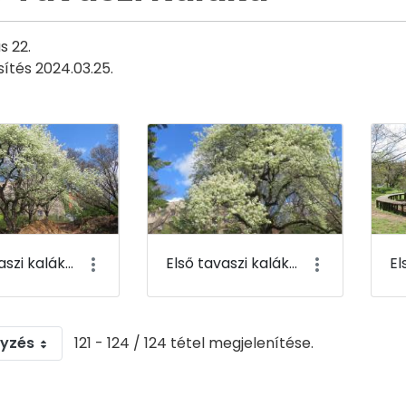
s 22.
sítés 2024.03.25.
Első tavaszi kaláka 121
Első tavaszi kaláka 122
gyzés
121 - 124 / 124 tétel megjelenítése.