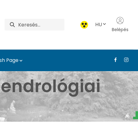
HU
Belépés
ish Page
atár - Tájépítészeti, T
endrológiai