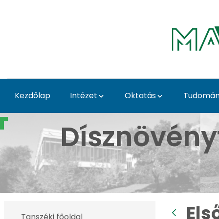
Ugrás a fő tartalomhoz
Kezdőlap
Intézet
Oktatás
Tudomány
Első Tavaszi Kaláka - 
Dísznövény
Els
Tanszéki főoldal