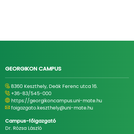
GEORGIKON CAMPUS
8360 Keszthely, Deák Ferenc utca 16.
+36-83/545-000
https://georgikoncampus.uni-mate.hu
foigazgato.keszthely@uni-mate.hu
Campus-főigazgató
Dr. Rózsa László