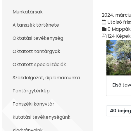
Vissza
Munkatársak
2024. márciu
Utolsó fris
A tanszék története
0 Mappák
124 Képek
Oktatási tevékenység
Médiatár
Oktatott tantárgyak
Oktatott specializációk
Szakdolgozat, diplomamunka
Tantárgytérkép
Tanszéki könyvtár
40 beje
Kutatási tevékenységünk
Kiadványaink