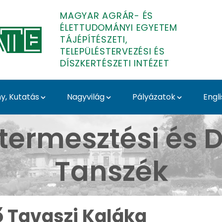
MAGYAR AGRÁR- ÉS
ÉLETTUDOMÁNYI EGYETEM
TÁJÉPÍTÉSZETI,
TELEPÜLÉSTERVEZÉSI ÉS
DÍSZKERTÉSZETI INTÉZET
, Kutatás
Nagyvilág
Pályázatok
Engl
Budai Arborétum - Médi
termesztési és D
Tanszék
ő Tavaszi Kaláka