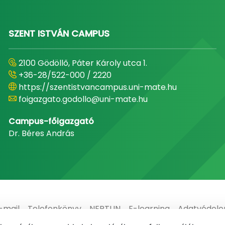
SZENT ISTVÁN CAMPUS
2100 Gödöllő, Páter Károly utca 1.
+36-28/522-000 / 2220
https://szentistvancampus.uni-mate.hu
foigazgato.godollo@uni-mate.hu
Campus-főigazgató
Dr. Béres András
-mail
Telefonkönyv
NEPTUN
E-learning
Adatvédel