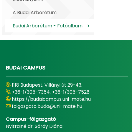
A Budai Arborétum
Budai Arborétum - Fotóalbum
BUDAI CAMPUS
1118 Budapest, Villányi út 29-43.
+36-1/305-7354, +36-1/305-7528
https://budaicampus.uni-mate.hu
foigazgato.buda@uni-mate.hu
Campus-főigazgató
Nyitrainé dr. Sárdy Diána