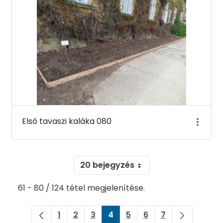
Első tavaszi kaláka 080
20 bejegyzés
61 - 80 / 124 tétel megjelenítése.
1
2
3
4
5
6
7
Oldal
Oldal
Oldal
Oldal
Oldal
Oldal
Oldal