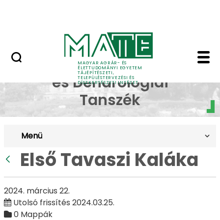
Pályázatok
Ugrás a fő tartalomhoz
English Page
Első Tavaszi Kaláka - 
Dísznövénytermesztési
MAGYAR AGRÁR- ÉS
ÉLETTUDOMÁNYI EGYETEM
TÁJÉPÍTÉSZETI,
és Dendrológiai
TELEPÜLÉSTERVEZÉSI ÉS
DÍSZKERTÉSZETI INTÉZET
Tanszék
Menü
Első Tavaszi Kaláka
Vissza
2024. március 22.
Utolsó frissítés 2024.03.25.
0 Mappák