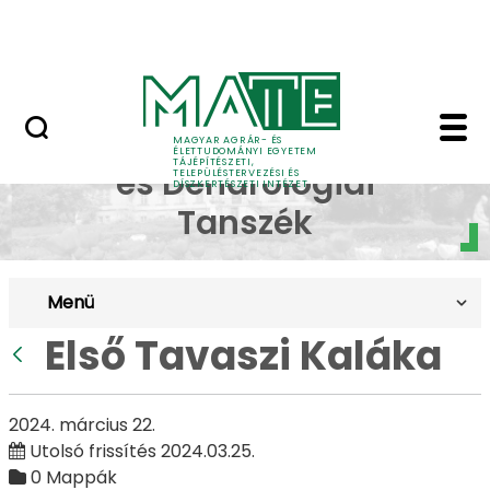
Pályázatok
Ugrás a fő tartalomhoz
English Page
Első Tavaszi Kaláka - 
Dísznövénytermesztési
MAGYAR AGRÁR- ÉS
ÉLETTUDOMÁNYI EGYETEM
TÁJÉPÍTÉSZETI,
és Dendrológiai
TELEPÜLÉSTERVEZÉSI ÉS
DÍSZKERTÉSZETI INTÉZET
Tanszék
Menü
Első Tavaszi Kaláka
Vissza
2024. március 22.
Utolsó frissítés 2024.03.25.
0 Mappák