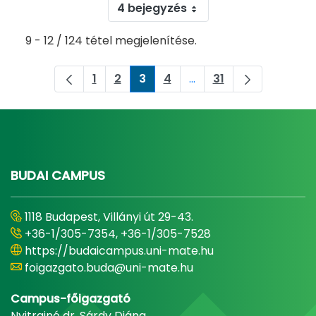
4 bejegyzés
9 - 12 / 124 tétel megjelenítése.
1
2
3
4
...
31
Oldal
Oldal
Oldal
Oldal
Köztes oldalak Navigálj
Oldal
BUDAI CAMPUS
1118 Budapest, Villányi út 29-43.
+36-1/305-7354, +36-1/305-7528
https://budaicampus.uni-mate.hu
foigazgato.buda@uni-mate.hu
Campus-főigazgató
Nyitrainé dr. Sárdy Diána