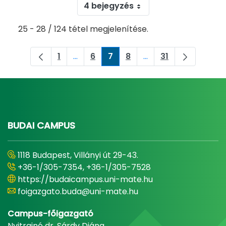
4 bejegyzés
25 - 28 / 124 tétel megjelenítése.
1
...
6
7
8
...
31
Oldal
Köztes oldalak Navigáljon a TAB billent
Oldal
Oldal
Oldal
Köztes oldalak Navigá
Oldal
BUDAI CAMPUS
1118 Budapest, Villányi út 29-43.
+36-1/305-7354, +36-1/305-7528
https://budaicampus.uni-mate.hu
foigazgato.buda@uni-mate.hu
Campus-főigazgató
Nyitrainé dr. Sárdy Diána