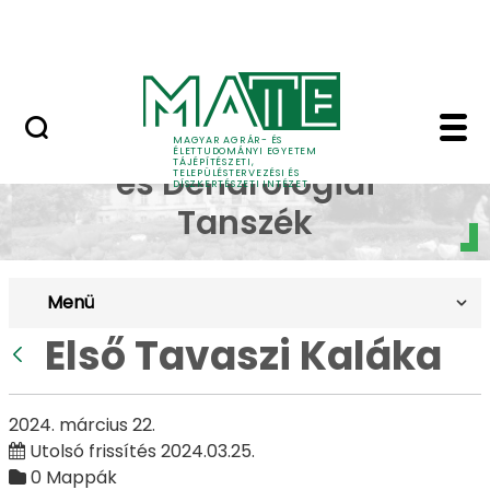
Pályázatok
Ugrás a fő tartalomhoz
English Page
Első Tavaszi Kaláka - 
Dísznövénytermesztési
MAGYAR AGRÁR- ÉS
ÉLETTUDOMÁNYI EGYETEM
TÁJÉPÍTÉSZETI,
és Dendrológiai
TELEPÜLÉSTERVEZÉSI ÉS
DÍSZKERTÉSZETI INTÉZET
Tanszék
Menü
Első Tavaszi Kaláka
Vissza
2024. március 22.
Utolsó frissítés 2024.03.25.
0 Mappák