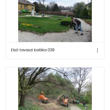
Első tavaszi kaláka 039