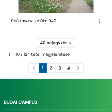
Első tavaszi kaláka 040
40 bejegyzés
1 - 40 / 124 tétel megjelenítése.
1
2
3
4
Oldal
Oldal
Oldal
Oldal
BUDAI CAMPUS