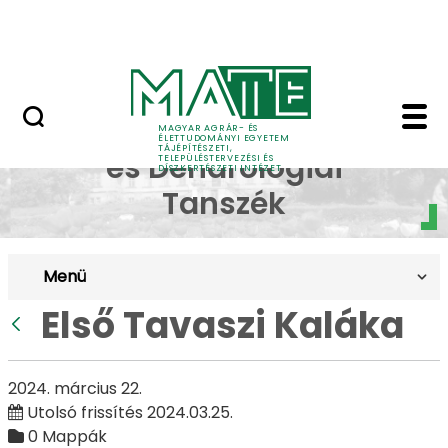
Pályázatok
Ugrás a fő tartalomhoz
English Page
Első Tavaszi Kaláka - 
Dísznövénytermesztési
MAGYAR AGRÁR- ÉS
ÉLETTUDOMÁNYI EGYETEM
TÁJÉPÍTÉSZETI,
és Dendrológiai
TELEPÜLÉSTERVEZÉSI ÉS
DÍSZKERTÉSZETI INTÉZET
Tanszék
Menü
Első Tavaszi Kaláka
Vissza
2024. március 22.
Utolsó frissítés 2024.03.25.
0 Mappák