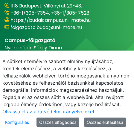
1118 Budapest, Villányi út 29-43.
+36-1/305-7354, +36-1/305-7528
https://budaicampus.uni-mate.hu
foigazgato.buda@uni-mate.hu
Campus-főigazgató
Nyitrainé dr. Sárdy Diána
A sütiket személyre szabott élmény nyújtásához,
trendek elemzéséhez, a webhely kezeléséhez, a
felhasználók webhelyen történő mozgásának a nyomon
követéséhez és felhasználói bázisunkkal kapcsolatos
demográfiai információk megszerzéséhez használjuk.
Fogadja el az összes sütit a webhelyünk által nyújtott
legjobb élmény érdekében, vagy kezelje beállításait.
E-mail
Telefonkönyv
NEPTUN
E-learning
Olvassa el az adatvédelmi irányelveinket
Konfigurálás
Összes elfogadása
Összes elutasítása
Adatvédelem