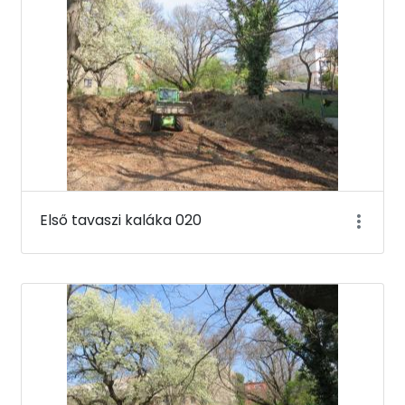
Első tavaszi kaláka 020