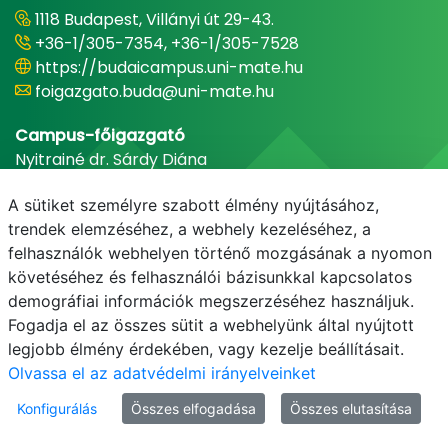
1118 Budapest, Villányi út 29-43.
+36-1/305-7354, +36-1/305-7528
https://budaicampus.uni-mate.hu
foigazgato.buda@uni-mate.hu
Campus-főigazgató
Nyitrainé dr. Sárdy Diána
A sütiket személyre szabott élmény nyújtásához,
trendek elemzéséhez, a webhely kezeléséhez, a
felhasználók webhelyen történő mozgásának a nyomon
követéséhez és felhasználói bázisunkkal kapcsolatos
demográfiai információk megszerzéséhez használjuk.
Fogadja el az összes sütit a webhelyünk által nyújtott
legjobb élmény érdekében, vagy kezelje beállításait.
E-mail
Telefonkönyv
NEPTUN
E-learning
Olvassa el az adatvédelmi irányelveinket
Konfigurálás
Összes elfogadása
Összes elutasítása
Adatvédelem