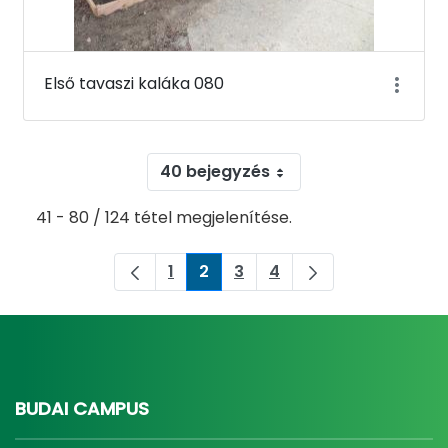
Első tavaszi kaláka 080
40 bejegyzés
41 - 80 / 124 tétel megjelenítése.
1
2
3
4
Oldal
Oldal
Oldal
Oldal
BUDAI CAMPUS