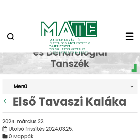
Pályázatok
Ugrás a fő tartalomhoz
English Page
Első Tavaszi Kaláka - 
Dísznövénytermesztési
MAGYAR AGRÁR- ÉS
ÉLETTUDOMÁNYI EGYETEM
TÁJÉPÍTÉSZETI,
és Dendrológiai
TELEPÜLÉSTERVEZÉSI ÉS
DÍSZKERTÉSZETI INTÉZET
Tanszék
Menü
Első Tavaszi Kaláka
Vissza
2024. március 22.
Utolsó frissítés 2024.03.25.
0 Mappák