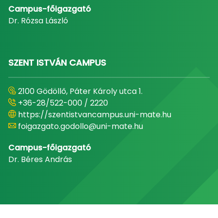
Campus-főigazgató
Dr. Rózsa László
SZENT ISTVÁN CAMPUS
2100 Gödöllő, Páter Károly utca 1.
+36-28/522-000 / 2220
https://szentistvancampus.uni-mate.hu
foigazgato.godollo@uni-mate.hu
Campus-főigazgató
Dr. Béres András