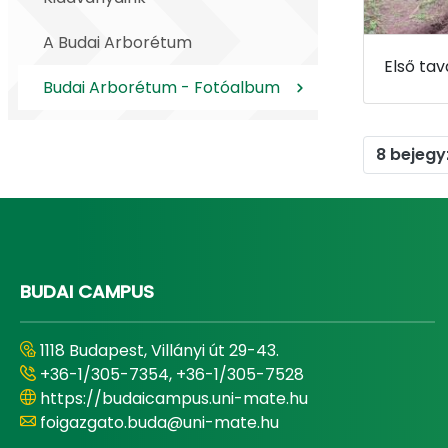
A Budai Arborétum
Budai Arborétum - Fotóalbum
8 bejegy
BUDAI CAMPUS
1118 Budapest, Villányi út 29-43.
+36-1/305-7354, +36-1/305-7528
https://budaicampus.uni-mate.hu
foigazgato.buda@uni-mate.hu