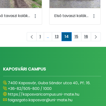
Első tavaszi kaláka 111
Első tavaszi kaláka 112
1
...
13
14
15
16
Oldal
Köztes oldalak Navigáljon a TAB 
Oldal
Oldal
Oldal
Oldal
KAPOSVÁRI CAMPUS
7400 Kaposvár, Guba Sándor utca 40., Pf.: 16.
+36-82/505-800 / 1000
https://kaposvaricampus.uni-mate.hu
foigazgato.kaposvar@uni-mate.hu