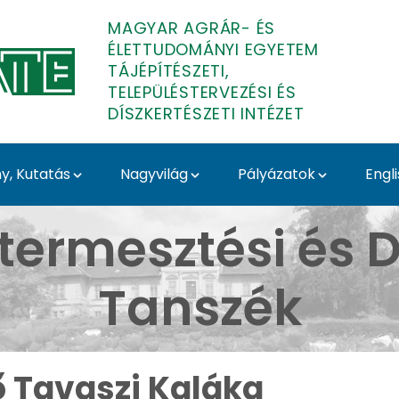
MAGYAR AGRÁR- ÉS
ÉLETTUDOMÁNYI EGYETEM
TÁJÉPÍTÉSZETI,
TELEPÜLÉSTERVEZÉSI ÉS
DÍSZKERTÉSZETI INTÉZET
, Kutatás
Nagyvilág
Pályázatok
Engl
Budai Arborétum - Médi
termesztési és D
Tanszék
ő Tavaszi Kaláka