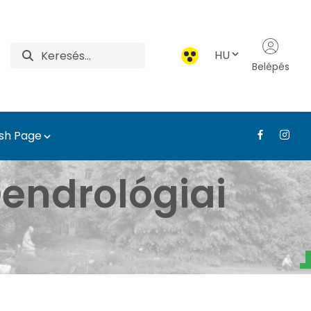
HU
Belépés
ish Page
atár - Tájépítészeti, T
endrológiai