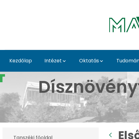
Ugrás a fő tartalomhoz
Kezdőlap
Intézet
Oktatás
Tudomány
Első Tavaszi Kaláka - 
Dísznövény
Els
Tanszéki főoldal