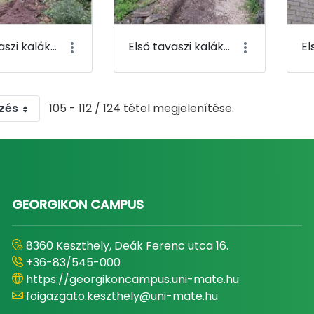
Első tavaszi kaláka 109
Első tavaszi kaláka 110
zés
105 - 112 / 124 tétel megjelenítése.
GEORGIKON CAMPUS
8360 Keszthely, Deák Ferenc utca 16.
+36-83/545-000
https://georgikoncampus.uni-mate.hu
foigazgato.keszthely@uni-mate.hu