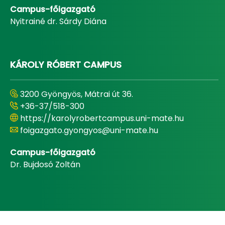
Campus-főigazgató
Nyitrainé dr. Sárdy Diána
KÁROLY RÓBERT CAMPUS
3200 Gyöngyös, Mátrai út 36.
+36-37/518-300
https://karolyrobertcampus.uni-mate.hu
foigazgato.gyongyos@uni-mate.hu
Campus-főigazgató
Dr. Bujdosó Zoltán