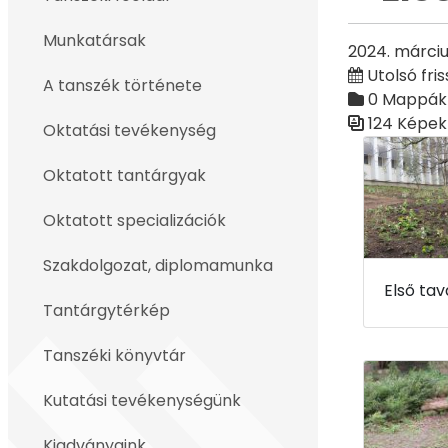
Vissza
Munkatársak
2024. márciu
Utolsó fris
A tanszék története
0 Mappák
124 Képek
Oktatási tevékenység
Médiatár
Oktatott tantárgyak
Oktatott specializációk
Szakdolgozat, diplomamunka
Tantárgytérkép
Tanszéki könyvtár
Kutatási tevékenységünk
Kiadványaink